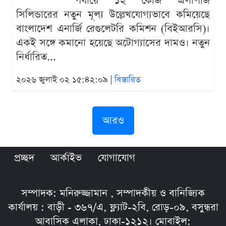
পর্যায়ে ১২ কেজি এলপিজি
সিলিন্ডারের নতুন মূল্য উল্লেখযোগ্যভাবে কমিয়েছে
বাংলাদেশ এনার্জি রেগুলেটরি কমিশন (বিইআরসি)।
একই সঙ্গে কমানো হয়েছে অটোগ্যাসের দামও। নতুন
নির্ধারিত...
২০২৬ জুলাই ০২ ১৫:৪২:০৯ |
বিস্তারিত
আরও
প্রচ্ছদ
আর্কাইভ
যোগাযোগ
সম্পাদক: মনিরুজ্জামান , সম্পাদকীয় ও বানিজ্যিক
কার্যালয় : বাড়ী - ৩৬৭/এ, ফ্ল্যাট-২বি, রোড়-০৯, বসুন্ধরা
আবাসিক এলাকা, ঢাকা-১২১২। মোবাইল: