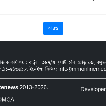
আরও
নিজ্যিক কার্যালয় : বাড়ী - ৩৬৭/এ, ফ্ল্যাট-২বি, রোড়-০৯, ব
৭১১-৫১৬৬১৮, ইমেইল: নিউজ:
info@mmonlinemed
tenews
2013–2026.
Develope
DMCA