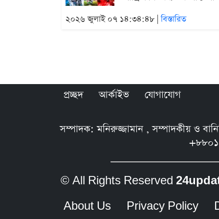
২০২৬ জুলাই ০৭ ১৪:৩৪:৪৮ |
বিস্তারিত
প্রচ্ছদ
আর্কাইভ
যোগাযোগ
সম্পাদক: মনিরুজ্জামান , সম্পাদকীয় ও বা
+৮৮০১
© All Rights Reserved
24upda
About Us
Privacy Policy