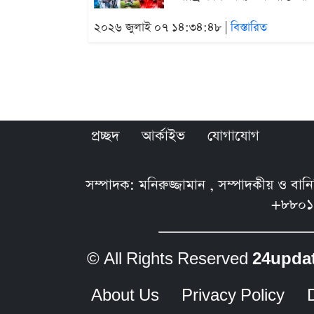
২০২৬ জুলাই ০৭ ১৪:৩৪:৪৮ |
বিস্তারিত
প্রচ্ছদ
আর্কাইভ
যোগাযোগ
সম্পাদক: মনিরুজ্জামান , সম্পাদকীয় ও বা
+৮৮০১
© All Rights Reserved
24upda
About Us
Privacy Policy