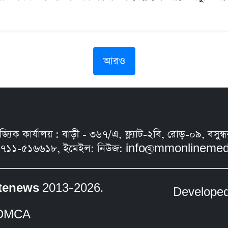
আরও
নিজ্যিক কার্যালয় : বাড়ী - ৩৬৭/এ, ফ্ল্যাট-২বি, রোড়-০৯, ব
৭১১-৫১৬৬১৮, ইমেইল: নিউজ:
info@mmonlinemed
tenews
2013–2026.
Develope
DMCA