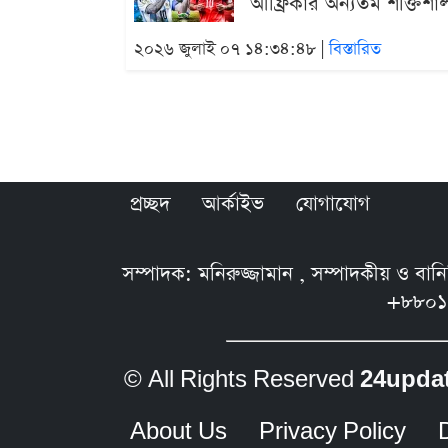
আফ্রিকার অন্যতম শক্তিশাল
২০২৬ জুলাই ০৭ ১৪:৩৪:৪৮ |
বিস্তারিত
প্রচ্ছদ
আর্কাইভ
যোগাযোগ
সম্পাদক: মনিরুজ্জামান , সম্পাদকীয় ও বা
+৮৮০১
© All Rights Reserved
24upda
About Us
Privacy Policy