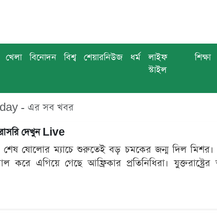
খেলা
বিনোদন
বিশ্ব
শেয়ারনিউজ
ধর্ম
লাইফ
শিক্ষা
স্টাইল
day - এর সব খবর
সরাসরি দেখুন Live
েষ ষোলোর ম্যাচে শুরুতেই বড় চমকের জন্ম দিল মিশর। বর্তমা
করে এগিয়ে গেছে আফ্রিকার প্রতিনিধিরা। যুক্তরাষ্ট্রের আট