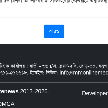
ী দল মিশর। আটলান্টার মার্সিডিজ-বেঞ্জ স্টেডিয়ামে অনুষ্ঠিত
আরও
নিজ্যিক কার্যালয় : বাড়ী - ৩৬৭/এ, ফ্ল্যাট-২বি, রোড়-০৯, ব
৭১১-৫১৬৬১৮, ইমেইল: নিউজ:
info@mmonlinemed
tenews
2013–2026.
Develope
DMCA