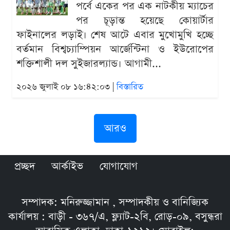
পর্বে একের পর এক নাটকীয় ম্যাচের
পর চূড়ান্ত হয়েছে কোয়ার্টার
ফাইনালের লড়াই। শেষ আটে এবার মুখোমুখি হচ্ছে
বর্তমান বিশ্বচ্যাম্পিয়ন আর্জেন্টিনা ও ইউরোপের
শক্তিশালী দল সুইজারল্যান্ড। আগামী...
২০২৬ জুলাই ০৮ ১৬:৪২:০৩ |
বিস্তারিত
আরও
প্রচ্ছদ
আর্কাইভ
যোগাযোগ
সম্পাদক: মনিরুজ্জামান , সম্পাদকীয় ও বানিজ্যিক
কার্যালয় : বাড়ী - ৩৬৭/এ, ফ্ল্যাট-২বি, রোড়-০৯, বসুন্ধরা