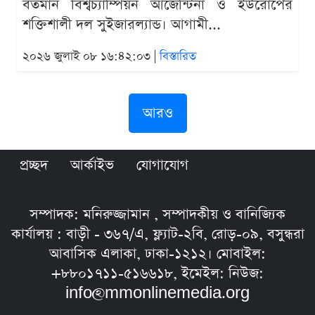
বর্তমান বিশ্বচ্যাম্পিয়ন আর্জেন্টিনা ও ইউরোপের
শক্তিশালী দল সুইজারল্যান্ড। আগামী...
২০২৬ জুলাই ০৮ ১৬:৪২:০৩ |
বিস্তারিত
আরও
প্রচ্ছদ
আর্কাইভ
যোগাযোগ
সম্পাদক: মনিরুজ্জামান , সম্পাদকীয় ও বানিজ্যিক
কার্যালয় : বাড়ী - ৩৬৭/এ, ফ্ল্যাট-২বি, রোড়-০৯, বসুন্ধরা
আবাসিক এলাকা, ঢাকা-১২১২। মোবাইল:
+৮৮০১৭১১-৫১৬৬১৮, ইমেইল: নিউজ:
info@mmonlinemedia.org