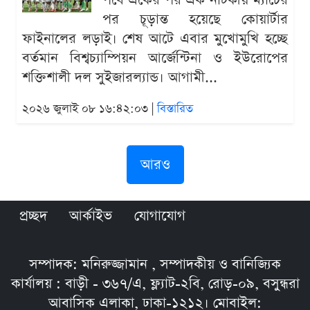
পর্বে একের পর এক নাটকীয় ম্যাচের
পর চূড়ান্ত হয়েছে কোয়ার্টার
ফাইনালের লড়াই। শেষ আটে এবার মুখোমুখি হচ্ছে
বর্তমান বিশ্বচ্যাম্পিয়ন আর্জেন্টিনা ও ইউরোপের
শক্তিশালী দল সুইজারল্যান্ড। আগামী...
২০২৬ জুলাই ০৮ ১৬:৪২:০৩ |
বিস্তারিত
আরও
প্রচ্ছদ
আর্কাইভ
যোগাযোগ
সম্পাদক: মনিরুজ্জামান , সম্পাদকীয় ও বানিজ্যিক
কার্যালয় : বাড়ী - ৩৬৭/এ, ফ্ল্যাট-২বি, রোড়-০৯, বসুন্ধরা
আবাসিক এলাকা, ঢাকা-১২১২। মোবাইল: