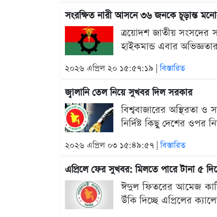
সংরক্ষিত নারী আসনে ৩৬ জনকে চূড়ান্ত মন
ত্রয়োদশ জাতীয় সংসদের সং
হাইকমান্ড এবার অভিজ্ঞত
২০২৬ এপ্রিল ২০ ১৫:৫৭:১৯ |
বিস্তারিত
জ্বালানি তেল নিয়ে সুখবর দিল সরকার
বিশ্ববাজারের অস্থিরতা 
নির্দিষ্ট কিছু দেশের ওপর
২০২৬ এপ্রিল ০৩ ১৫:৪৯:৫৭ |
বিস্তারিত
এপ্রিলে ফের সুখবর: মিলতে পারে টানা ৫ দিন
ঈদুল ফিতরের আমেজ কাটিয়
উঁকি দিচ্ছে এপ্রিলের ক্য