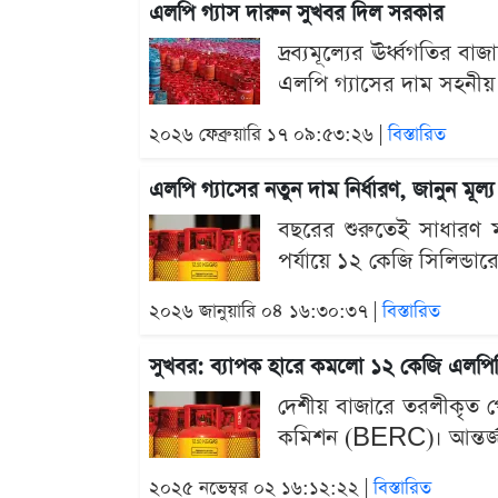
এলপি গ্যাস দারুন সুখবর দিল সরকার
দ্রব্যমূল্যের ঊর্ধ্বগতির 
এলপি গ্যাসের দাম সহনীয় 
২০২৬ ফেব্রুয়ারি ১৭ ০৯:৫৩:২৬ |
বিস্তারিত
এলপি গ্যাসের নতুন দাম নির্ধারণ, জানুন মূল্
বছরের শুরুতেই সাধারণ ম
পর্যায়ে ১২ কেজি সিলিন্ডা
২০২৬ জানুয়ারি ০৪ ১৬:৩০:৩৭ |
বিস্তারিত
সুখবর: ব্যাপক হারে কমলো ১২ কেজি এলপিজি
দেশীয় বাজারে তরলীকৃত পেট
কমিশন (BERC)। আন্তর্জাতি
২০২৫ নভেম্বর ০২ ১৬:১২:২২ |
বিস্তারিত