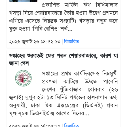
প্রকাশিত মার্জিন ঋণ বিধিমালার
খসড়া নিয়ে শেয়ারবাজারে তৈরি হওয়া উদ্বেগ প্রশমনে
এগিয়ে এসেছে নিয়ন্ত্রক সংস্থাটি। খসড়ায় নতুন করে
যুক্ত হওয়া 'পিবি রেশিও' শর্ত...
২০২৬ জুলাই ২৬ ১৪:৫২:১৩ |
বিস্তারিত
সপ্তাহের শুরুতেই ফের পতন শেয়ারবাজারে, কারণ যা
জানা গেল
সপ্তাহের প্রথম কার্যদিবসেও নিম্নমুখী
প্রবণতা কাটিয়ে উঠতে পারেনি
দেশের পুঁজিবাজার। রোববার (২৬
জুলাই) দুপুর ২টা ১৩ মিনিট পর্যন্তের হালনাগাদ তথ্য
অনুযায়ী, ঢাকা স্টক এক্সচেঞ্জের (ডিএসই) প্রধান
মূল্যসূচক ডিএসইএক্স আগের দিনের...
২০২৬ জুলাই ২৬ ১৪:৩৭:১০ |
বিস্তারিত