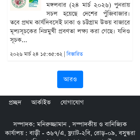
মঙ্গলবার (২৪ মার্চ ২০২৬) পুনরায়
সচল হয়েছে দেশের পুঁজিবাজার।
তবে প্রথম কার্যদিবসেই ঢাকা ও চট্টগ্রাম উভয় বাজারে
মূল্যসূচকের নিম্নমুখী প্রবণতা লক্ষ্য করা গেছে। যদিও
সূচক...
২০২৬ মার্চ ২৪ ১৫:৩৫:৩২ |
বিস্তারিত
আরও
প্রচ্ছদ
আর্কাইভ
যোগাযোগ
সম্পাদক: মনিরুজ্জামান , সম্পাদকীয় ও বানিজ্যিক
কার্যালয় : বাড়ী - ৩৬৭/এ, ফ্ল্যাট-২বি, রোড়-০৯, বসুন্ধরা