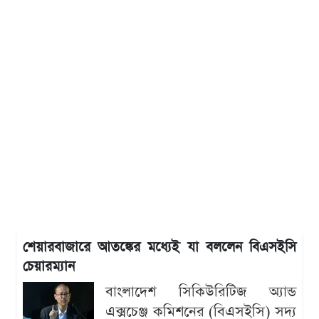
শেয়ারবাজারে আতঙ্কের মধ্যেই যা বললেন বিএসইসি
চেয়ারম্যান
বাংলাদেশ সিকিউরিটিজ অ্যান্ড
এক্সচেঞ্জ কমিশনের (বিএসইসি) সদ্য