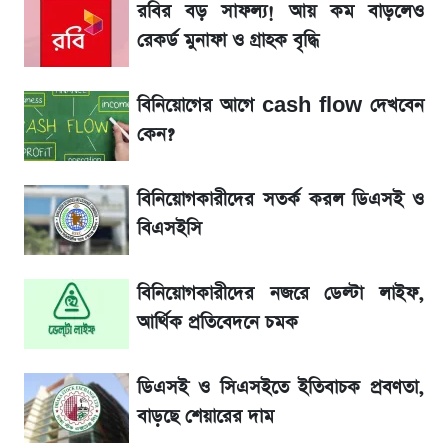
রবির বড় সাফল্য! আয় কম বাড়লেও
আগে দেখে নিন, আজকের সোনার নতুন দাম
রেকর্ড মুনাফা ও গ্রাহক বৃদ্ধি
তাপমাত্রা নিয়ে নতুন পূর্বাভাস দিল আবহাওয়া অফিস
বিনিয়োগের আগে cash flow দেখবেন
কেন?
টিভিতে আজকের খেলা (৭ আগস্ট)
বিনিয়োগকারীদের সতর্ক করল ডিএসই ও
সৌদিতে বাংলাদেশিদের আকামা নবায়নে বদলে গেল
বিএসইসি
নিয়ম
বিনিয়োগকারীদের নজরে ডেল্টা লাইফ,
La Liga 2026-2027: সর্বশেষ পয়েন্ট টেবিল ও
খবর
আর্থিক প্রতিবেদনে চমক
একদিনের ব্যবধানে আজকের সোনার দাম
ডিএসই ও সিএসইতে ইতিবাচক প্রবণতা,
বাড়ছে শেয়ারের দাম
ড. ইউনূস বনাম তারেক রহমান—তুলনায় যা বললেন