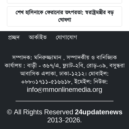
শেখ হাসিনাকে ফেরানোর তৎপরতা: স্বরাষ্ট্রমন্ত্রীর বড়
ঘোষণা
প্রচ্ছদ
আর্কাইভ
যোগাযোগ
সম্পাদক: মনিরুজ্জামান , সম্পাদকীয় ও বানিজ্যিক
কার্যালয় : বাড়ী - ৩৬৭/এ, ফ্ল্যাট-২বি, রোড়-০৯, বসুন্ধরা
আবাসিক এলাকা, ঢাকা-১২১২। মোবাইল:
+৮৮০১৭১১-৫১৬৬১৮, ইমেইল: নিউজ:
info@mmonlinemedia.org
© All Rights Reserved
24updatenews
2013–2026.