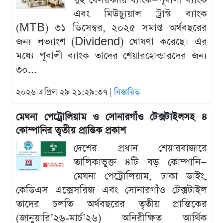
দুই বেসরকারি ব্যাংক—পূবালী ব্যাংক
এবং মিউচ্যুয়াল ট্রাস্ট ব্যাংক
(MTB) ৩১ ডিসেম্বর, ২০২৫ সমাপ্ত অর্থবছরের
জন্য লভ্যাংশ (Dividend) ঘোষণা করেছে। এর
মধ্যে পূবালী ব্যাংক তাদের শেয়ারহোল্ডারদের জন্য
৩০...
২০২৬ এপ্রিল ২৯ ২১:২৯:৩৭ |
বিস্তারিত
মেঘনা পেট্রোলিয়াম ও সোনারগাঁও টেক্সটাইলসহ ৪
কোম্পানির তৃতীয় প্রান্তিক প্রকাশ
দেশের প্রধান শেয়ারবাজারে
তালিকাভুক্ত ৪টি বড় কোম্পানি—
মেঘনা পেট্রোলিয়াম, ঢাকা ডাইং,
কেডিএস এক্সেসরিজ এবং সোনারগাঁও টেক্সটাইল
তাদের চলতি অর্থবছরের তৃতীয় প্রান্তিকের
(জানুয়ারি’২৬-মার্চ’২৬) অনিরীক্ষিত আর্থিক