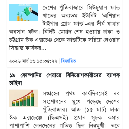
দেশের পুঁজিবাজারে মিউচুয়াল ফান্ড
খাতের অন্যতম ইউনিট ‘এশিয়ান
টাইগার গ্রোথ ফান্ড’-এর দীর্ঘ যাত্রার
অবসান ঘটল। নির্দিষ্ট মেয়াদ শেষ হওয়ায় ঢাকা ও
চট্টগ্রাম স্টক এক্সচেঞ্জ থেকে ফান্ডটিকে সরিয়ে নেওয়ার
সিদ্ধান্ত কার্যকর...
২০২৬ মার্চ ১৬ ১৫:৩৫:২২ |
বিস্তারিত
১৯ কোম্পানির শেয়ারে বিনিয়োগকারীদের ব্যাপক
চাহিদা
সপ্তাহের প্রথম কার্যদিবসেই দর
সংশোধনের মুখে পড়েছে দেশের
পুঁজিবাজার। আজ (১৫ মার্চ) ঢাকা
স্টক এক্সচেঞ্জে (ডিএসই) প্রধান সূচক কমার
পাশাপাশি লেনদেনের গতিও ছিল নিম্নমুখী। তবে