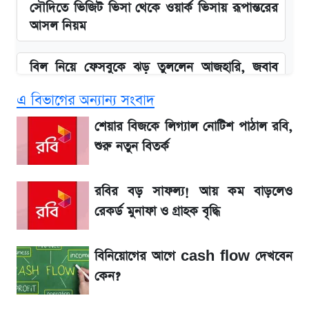
সৌদিতে ভিজিট ভিসা থেকে ওয়ার্ক ভিসায় রূপান্তরের
আসল নিয়ম
বিল নিয়ে ফেসবুকে ঝড় তুললেন আজহারি, জবাব
দিল বিদ্যুৎ বিভাগ
এ বিভাগের অন্যান্য সংবাদ
আগামী ৪ দিনের আবহাওয়া নিয়ে বড় সতর্কবার্তা
শেয়ার বিজকে লিগ্যাল নোটিশ পাঠাল রবি,
শুরু নতুন বিতর্ক
বাংলাদেশ নিয়ে যা বললেন সজীব ওয়াজেদ জয়
রবির বড় সাফল্য! আয় কম বাড়লেও
লিটনকে নিয়ে টিম ম্যানেজমেন্টের নতুন পরিকল্পনা
রেকর্ড মুনাফা ও গ্রাহক বৃদ্ধি
২ লাখ মানুষ অপেক্ষায়, কিন্তু দেখা গেল না শেখ
বিনিয়োগের আগে cash flow দেখবেন
হাসিনাকে! এরপর যা ঘটল...
কেন?