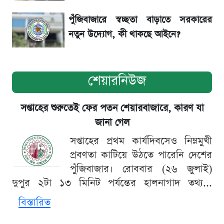
পুঁজিবাজারে স্বচ্ছতা বাড়াতে সরকারের
নতুন উদ্যোগ, কী থাকছে আইনে?
শেয়ারনিউজ
সপ্তাহের শুরুতেই ফের পতন শেয়ারবাজারে, কারণ যা
জানা গেল
সপ্তাহের প্রথম কার্যদিবসেও নিম্নমুখী
প্রবণতা কাটিয়ে উঠতে পারেনি দেশের
পুঁজিবাজার। রোববার (২৬ জুলাই)
দুপুর ২টা ১৩ মিনিট পর্যন্তের হালনাগাদ তথ্য...
বিস্তারিত