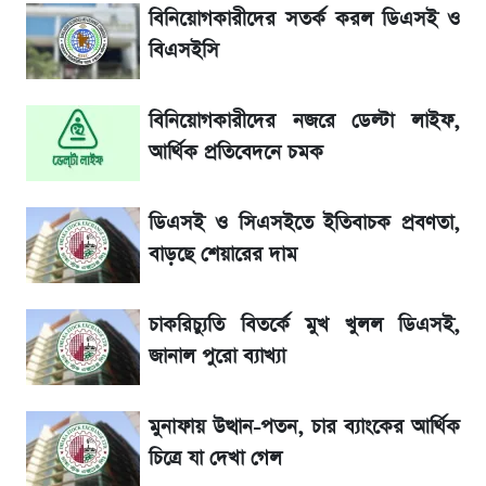
আগামীকালই স্পষ্ট হবে এসএসসি ফল প্রকাশের
বিনিয়োগকারীদের সতর্ক করল ডিএসই ও
তারিখ
বিএসইসি
শেখ হাসিনার দেশে ফেরা নিয়ে যা বললেন রুমিন
বিনিয়োগকারীদের নজরে ডেল্টা লাইফ,
ফারহানা
আর্থিক প্রতিবেদনে চমক
লাফিয়ে বাড়ল স্বর্ণের দাম, এক মাসের মধ্যে সর্বোচ্চ
রেকর্ড
ডিএসই ও সিএসইতে ইতিবাচক প্রবণতা,
বাড়ছে শেয়ারের দাম
৬ আগস্ট দেশের বাজারে স্বর্ণের দাম
চাকরিচ্যুতি বিতর্কে মুখ খুলল ডিএসই,
শেখ হাসিনার বক্তব্য ঘিরে ভারতকে কড়া বার্তা
জানাল পুরো ব্যাখ্যা
বাংলাদেশের
মুনাফায় উত্থান-পতন, চার ব্যাংকের আর্থিক
সাকিবের বাড়িতে হামলা নিয়ে মুখ খুললেন দিলীপ
চিত্রে যা দেখা গেল
ঘোষ