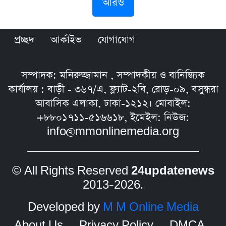
আরও
প্রচ্ছদ
আর্কাইভ
যোগাযোগ
সম্পাদক: মনিরুজ্জামান , সম্পাদকীয় ও বানিজ্যিক
কার্যালয় : বাড়ী - ৩৬৭/এ, ফ্ল্যাট-২বি, রোড়-০৯, বসুন্ধরা
আবাসিক এলাকা, ঢাকা-১২১২। মোবাইল:
+৮৮০১৭১১-৫১৬৬১৮, ইমেইল: নিউজ:
info@mmonlinemedia.org
© All Rights Reserved
24updatenews
2013–2026.
Developed by
M M Online Media
About Us
Privacy Policy
DMCA