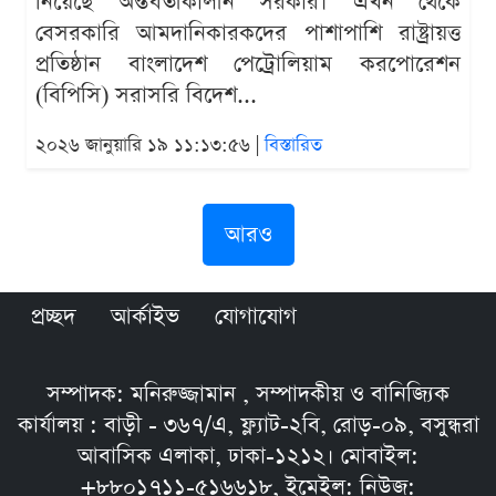
নিয়েছে অন্তর্বর্তীকালীন সরকার। এখন থেকে
বেসরকারি আমদানিকারকদের পাশাপাশি রাষ্ট্রায়ত্ত
প্রতিষ্ঠান বাংলাদেশ পেট্রোলিয়াম করপোরেশন
(বিপিসি) সরাসরি বিদেশ...
২০২৬ জানুয়ারি ১৯ ১১:১৩:৫৬ |
বিস্তারিত
আরও
প্রচ্ছদ
আর্কাইভ
যোগাযোগ
সম্পাদক: মনিরুজ্জামান , সম্পাদকীয় ও বানিজ্যিক
কার্যালয় : বাড়ী - ৩৬৭/এ, ফ্ল্যাট-২বি, রোড়-০৯, বসুন্ধরা
আবাসিক এলাকা, ঢাকা-১২১২। মোবাইল:
+৮৮০১৭১১-৫১৬৬১৮, ইমেইল: নিউজ: