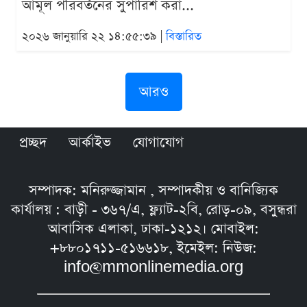
আমূল পরিবর্তনের সুপারিশ করা...
২০২৬ জানুয়ারি ২২ ১৪:৫৫:৩৯ |
বিস্তারিত
আরও
প্রচ্ছদ
আর্কাইভ
যোগাযোগ
সম্পাদক: মনিরুজ্জামান , সম্পাদকীয় ও বানিজ্যিক
কার্যালয় : বাড়ী - ৩৬৭/এ, ফ্ল্যাট-২বি, রোড়-০৯, বসুন্ধরা
আবাসিক এলাকা, ঢাকা-১২১২। মোবাইল:
+৮৮০১৭১১-৫১৬৬১৮, ইমেইল: নিউজ:
info@mmonlinemedia.org