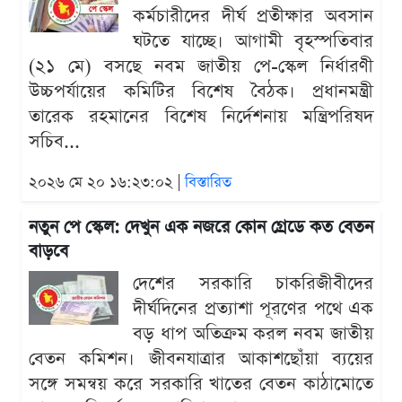
কর্মচারীদের দীর্ঘ প্রতীক্ষার অবসান
ঘটতে যাচ্ছে। আগামী বৃহস্পতিবার
(২১ মে) বসছে নবম জাতীয় পে-স্কেল নির্ধারণী
উচ্চপর্যায়ের কমিটির বিশেষ বৈঠক। প্রধানমন্ত্রী
তারেক রহমানের বিশেষ নির্দেশনায় মন্ত্রিপরিষদ
সচিব...
২০২৬ মে ২০ ১৬:২৩:০২ |
বিস্তারিত
নতুন পে স্কেল: দেখুন এক নজরে কোন গ্রেডে কত বেতন
বাড়বে
দেশের সরকারি চাকরিজীবীদের
দীর্ঘদিনের প্রত্যাশা পূরণের পথে এক
বড় ধাপ অতিক্রম করল নবম জাতীয়
বেতন কমিশন। জীবনযাত্রার আকাশছোঁয়া ব্যয়ের
সঙ্গে সমন্বয় করে সরকারি খাতের বেতন কাঠামোতে