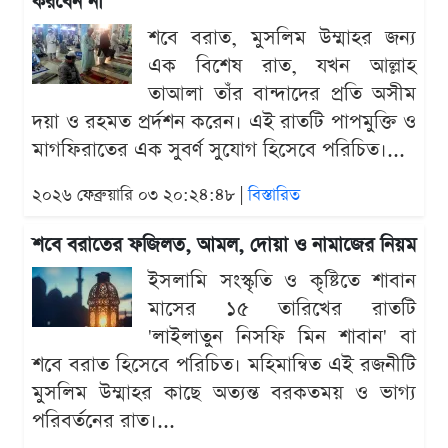
করবেন না
শবে বরাত, মুসলিম উম্মাহর জন্য
এক বিশেষ রাত, যখন আল্লাহ
তাআলা তাঁর বান্দাদের প্রতি অসীম
দয়া ও রহমত প্রর্দশন করেন। এই রাতটি পাপমুক্তি ও
মাগফিরাতের এক সুবর্ণ সুযোগ হিসেবে পরিচিত।...
২০২৬ ফেব্রুয়ারি ০৩ ২০:২৪:৪৮ |
বিস্তারিত
শবে বরাতের ফজিলত, আমল, দোয়া ও নামাজের নিয়ম
ইসলামি সংস্কৃতি ও কৃষ্টিতে শাবান
মাসের ১৫ তারিখের রাতটি
'লাইলাতুন নিসফি মিন শাবান' বা
শবে বরাত হিসেবে পরিচিত। মহিমান্বিত এই রজনীটি
মুসলিম উম্মাহর কাছে অত্যন্ত বরকতময় ও ভাগ্য
পরিবর্তনের রাত।...