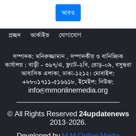
আরও
প্রচ্ছদ
আর্কাইভ
যোগাযোগ
সম্পাদক: মনিরুজ্জামান , সম্পাদকীয় ও বানিজ্যিক
কার্যালয় : বাড়ী - ৩৬৭/এ, ফ্ল্যাট-২বি, রোড়-০৯, বসুন্ধরা
আবাসিক এলাকা, ঢাকা-১২১২। মোবাইল:
+৮৮০১৭১১-৫১৬৬১৮, ইমেইল: নিউজ:
info@mmonlinemedia.org
© All Rights Reserved
24updatenews
2013–2026.