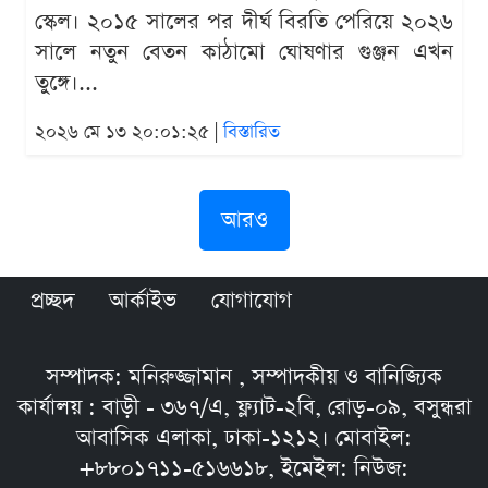
স্কেল। ২০১৫ সালের পর দীর্ঘ বিরতি পেরিয়ে ২০২৬
সালে নতুন বেতন কাঠামো ঘোষণার গুঞ্জন এখন
তুঙ্গে।...
২০২৬ মে ১৩ ২০:০১:২৫ |
বিস্তারিত
আরও
প্রচ্ছদ
আর্কাইভ
যোগাযোগ
সম্পাদক: মনিরুজ্জামান , সম্পাদকীয় ও বানিজ্যিক
কার্যালয় : বাড়ী - ৩৬৭/এ, ফ্ল্যাট-২বি, রোড়-০৯, বসুন্ধরা
আবাসিক এলাকা, ঢাকা-১২১২। মোবাইল:
+৮৮০১৭১১-৫১৬৬১৮, ইমেইল: নিউজ: