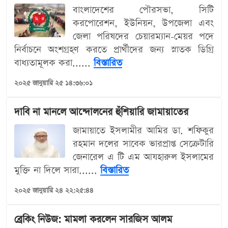
বাংলাদেশের পৌরসভা, সিটি
করপোরেশন, ইউনিয়ন, উপজেলা এবং
জেলা পরিষদের চেয়ারম্যান-মেয়র পদে
নির্বাচনে অংশগ্রহণ করতে প্রার্থীদের জন্য স্নাতক ডিগ্রি
বাধ্যতামূলক করা......
বিস্তারিত
২০২৫ জানুয়ারি ২৫ ১৪:৩৬:০১
দাবি না মানলে আন্দোলনের হুঁশিয়ারি জামায়াতের
জামায়াতে ইসলামীর আমির ডা. শফিকুর
রহমান দলের সাবেক ভারপ্রাপ্ত সেক্রেটারি
জেনারেল এ টি এম আযহারুল ইসলামের
মুক্তি না দিলে সারা......
বিস্তারিত
২০২৫ জানুয়ারি ২৪ ২২:২৫:৪৪
ব্রেকিং নিউজ: মামলা করলেন সারজিস আলম