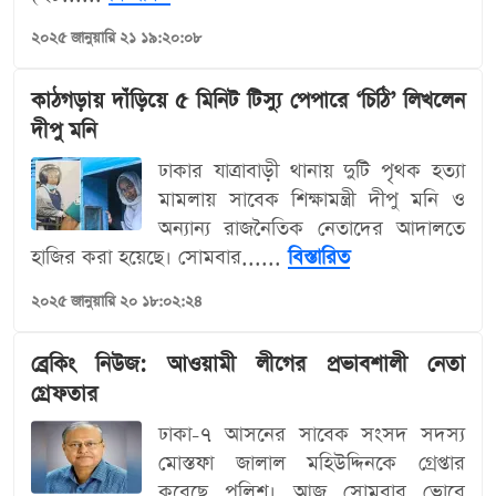
২০২৫ জানুয়ারি ২১ ১৯:২০:০৮
কাঠগড়ায় দাঁড়িয়ে ৫ মিনিট টিস্যু পেপারে ‘চিঠি’ লিখলেন
দীপু মনি
ঢাকার যাত্রাবাড়ী থানায় দুটি পৃথক হত্যা
মামলায় সাবেক শিক্ষামন্ত্রী দীপু মনি ও
অন্যান্য রাজনৈতিক নেতাদের আদালতে
হাজির করা হয়েছে। সোমবার......
বিস্তারিত
২০২৫ জানুয়ারি ২০ ১৮:০২:২৪
ব্রেকিং নিউজ: আওয়ামী লীগের প্রভাবশালী নেতা
গ্রেফতার
ঢাকা-৭ আসনের সাবেক সংসদ সদস্য
মোস্তফা জালাল মহিউদ্দিনকে গ্রেপ্তার
করেছে পুলিশ। আজ সোমবার ভোরে