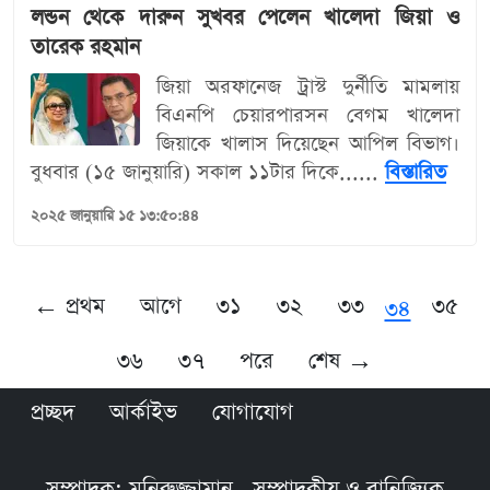
লন্ডন থেকে দারুন সুখবর পেলেন খালেদা জিয়া ও
তারেক রহমান
জিয়া অরফানেজ ট্রাস্ট দুর্নীতি মামলায়
বিএনপি চেয়ারপারসন বেগম খালেদা
জিয়াকে খালাস দিয়েছেন আপিল বিভাগ।
বুধবার (১৫ জানুয়ারি) সকাল ১১টার দিকে......
বিস্তারিত
২০২৫ জানুয়ারি ১৫ ১৩:৫০:৪৪
← প্রথম
আগে
৩১
৩২
৩৩
৩৫
৩৪
৩৬
৩৭
পরে
শেষ →
প্রচ্ছদ
আর্কাইভ
যোগাযোগ
সম্পাদক: মনিরুজ্জামান , সম্পাদকীয় ও বানিজ্যিক