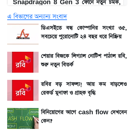
Snapdragon 8 Gen 3 ফোনে নতুন চমক,
Redmi K80 নিয়ে আপডেট
এ বিভাগের অন্যান্য সংবাদ
SSC Result 2026: যে ৩ উপায়ে জানা যাবে
ডিএসইতে বন্ধ কোম্পানির সংখ্যা ৩৫,
ফল
সবচেয়ে পুরোনোটি ২৪ বছর ধরে নিষ্ক্রিয়
১৮০ দিনের মূল্যায়ন শেষে মন্ত্রিসভায় পরিবর্তন
শেয়ার বিজকে লিগ্যাল নোটিশ পাঠাল রবি,
শুরু নতুন বিতর্ক
জেনে নিন আজকের সোনা ও রুপার সর্বশেষ দাম
রবির বড় সাফল্য! আয় কম বাড়লেও
আগে দেখে নিন, আজকের সোনার নতুন দাম
রেকর্ড মুনাফা ও গ্রাহক বৃদ্ধি
তাপমাত্রা নিয়ে নতুন পূর্বাভাস দিল আবহাওয়া অফিস
বিনিয়োগের আগে cash flow দেখবেন
কেন?
টিভিতে আজকের খেলা (৭ আগস্ট)