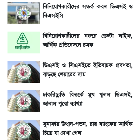
বিনিয়োগকারীদের সতর্ক করল ডিএসই ও
সৌদিতে বাংলাদেশিদের আকামা নবায়নে বদলে গেল
বিএসইসি
নিয়ম
বিনিয়োগকারীদের নজরে ডেল্টা লাইফ,
La Liga 2026-2027: সর্বশেষ পয়েন্ট টেবিল ও
খবর
আর্থিক প্রতিবেদনে চমক
একদিনের ব্যবধানে আজকের সোনার দাম
ডিএসই ও সিএসইতে ইতিবাচক প্রবণতা,
বাড়ছে শেয়ারের দাম
ড. ইউনূস বনাম তারেক রহমান—তুলনায় যা বললেন
কাদের সিদ্দিকী
চাকরিচ্যুতি বিতর্কে মুখ খুলল ডিএসই,
জানাল পুরো ব্যাখ্যা
মুনাফায় উত্থান-পতন, চার ব্যাংকের আর্থিক
চিত্রে যা দেখা গেল