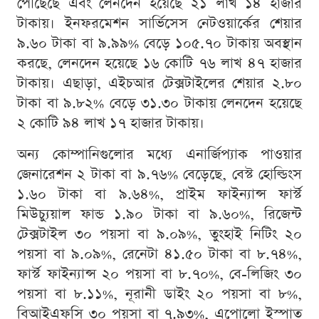
পৌঁছেছে এবং লেনদেন হয়েছে ২১ লাখ ১৪ হাজার
টাকায়। ইনফরমেশন সার্ভিসেস নেটওয়ার্কের শেয়ার
৯.৬০ টাকা বা ৯.৯৯% বেড়ে ১০৫.৭০ টাকায় অবস্থান
করছে, লেনদেন হয়েছে ১৬ কোটি ৭৬ লাখ ৪৭ হাজার
টাকায়। এছাড়া, এইচআর টেক্সটাইলের শেয়ার ২.৮০
টাকা বা ৯.৮২% বেড়ে ৩১.৩০ টাকায় লেনদেন হয়েছে
২ কোটি ৯৪ লাখ ১৭ হাজার টাকায়।
অন্য কোম্পানিগুলোর মধ্যে এনার্জিপ্যাক পাওয়ার
জেনারেশন ২ টাকা বা ৯.৭৬% বেড়েছে, বেস্ট হোল্ডিংস
১.৬০ টাকা বা ৯.৬৪%, প্রাইম ফাইন্যান্স ফার্স্ট
মিউচ্যুয়াল ফান্ড ১.৯০ টাকা বা ৯.৬০%, রিজেন্ট
টেক্সটাইল ৩০ পয়সা বা ৯.০৯%, তুংহাই নিটিং ২০
পয়সা বা ৯.০৯%, রেনেটা ৪১.৫০ টাকা বা ৮.৭৪%,
ফার্স্ট ফাইন্যান্স ২০ পয়সা বা ৮.৭০%, বে-লিজিং ৩০
পয়সা বা ৮.১১%, নূরানী ডাইং ২০ পয়সা বা ৮%,
বিআইএফসি ৩০ পয়সা বা ৭.৯৩%, এপোলো ইস্পাত