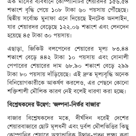
এক মাসের ব্যবধানে কোম্পানিটির শেয়ারদর ১৫৬.৫৪
শতাংশ বৃদ্ধি পেয়ে ১০৮ টাকা ৬০ পয়সায় পৌঁছেছে।
দ্বিতীয় সর্বোচ্চ মুনাফা এনে দিয়েছে ইনটেক অনলাইন,
যার শেয়ারদর বেড়েছে ১২২.০৬ শতাংশ এবং লেনদেন
হয়েছে ৪৫ টাকা ৩০ পয়সায়।
এছাড়া, জিকিউ বলপেনের শেয়ারের মূল্য ৮৩.৪৪
শতাংশ বেড়ে ৪৪২ টাকা ১০ পয়সায় এবং সোনালী
পেপারের শেয়ারের দাম ৬৮.৯০ শতাংশ বেড়ে ২৯৯
টাকা ৮০ পয়সায় দাঁড়িয়েছে। এই দ্রুত মূল্যবৃদ্ধি অনেক
বিনিয়োগকারীকে আকর্ষণ করলেও, এর পেছনে কোনো
শক্তিশালী মৌলিক কারণ নেই বলেই ধারণা করা হচ্ছে।
বিশ্লেষকদের উদ্বেগ: 'জল্পনা-নির্ভর বাজার'
বাজার বিশ্লেষকদের মতে, দীর্ঘদিন ধরেই দেশের
শেয়ারবাজারে ছোট মূলধনী এবং দুর্বল মৌলভিত্তির কিছু
কোম্পানির শেয়ারে অস্বাভাবিক উত্থান-পতন লক্ষ্য করা