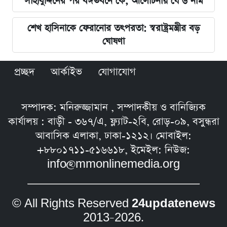
সাহাবুদ্দিনের পর বঙ্গভবনে কে, আলোচনায় যে ৬ নাম
শেখ হাসিনাকে ফেরানোর তৎপরতা: স্বরাষ্ট্রমন্ত্রীর বড়
ঘোষণা
প্রচ্ছদ
আর্কাইভ
যোগাযোগ
সম্পাদক: মনিরুজ্জামান , সম্পাদকীয় ও বানিজ্যিক
কার্যালয় : বাড়ী - ৩৬৭/এ, ফ্ল্যাট-২বি, রোড়-০৯, বসুন্ধরা
আবাসিক এলাকা, ঢাকা-১২১২। মোবাইল:
+৮৮০১৭১১-৫১৬৬১৮, ইমেইল: নিউজ:
info@mmonlinemedia.org
© All Rights Reserved
24updatenews
2013–2026.