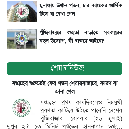
মুনাফায় উত্থান-পতন, চার ব্যাংকের আর্থিক
শেয়ার বিজকে লিগ্যাল নোটিশ পাঠাল রবি, শুরু নতুন
চিত্রে যা দেখা গেল
বিতর্ক
পুঁজিবাজারে স্বচ্ছতা বাড়াতে সরকারের
নতুন উদ্যোগ, কী থাকছে আইনে?
শেয়ারনিউজ
সপ্তাহের শুরুতেই ফের পতন শেয়ারবাজারে, কারণ যা
জানা গেল
সপ্তাহের প্রথম কার্যদিবসেও নিম্নমুখী
প্রবণতা কাটিয়ে উঠতে পারেনি দেশের
পুঁজিবাজার। রোববার (২৬ জুলাই)
দুপুর ২টা ১৩ মিনিট পর্যন্তের হালনাগাদ তথ্য...