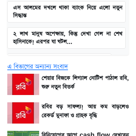
এস আলমের দখলে থাকা ব্যাংক নিয়ে এলো নতুন
সিদ্ধান্ত
২ লাখ মানুষ অপেক্ষায়, কিন্তু দেখা গেল না শেখ
হাসিনাকে! এরপর যা ঘটল...
বাংলাদেশ নিয়ে যা বললেন সজীব ওয়াজেদ জয়
এ বিভাগের অন্যান্য সংবাদ
সাকিবের বাড়িতে হামলা নিয়ে মুখ খুললেন দিলীপ
শেয়ার বিজকে লিগ্যাল নোটিশ পাঠাল রবি,
ঘোষ
শুরু নতুন বিতর্ক
লিটনকে নিয়ে টিম ম্যানেজমেন্টের নতুন পরিকল্পনা
রবির বড় সাফল্য! আয় কম বাড়লেও
রেকর্ড মুনাফা ও গ্রাহক বৃদ্ধি
আগামীকালই স্পষ্ট হবে এসএসসি ফল প্রকাশের
তারিখ
বিনিয়োগের আগে cash flow দেখবেন