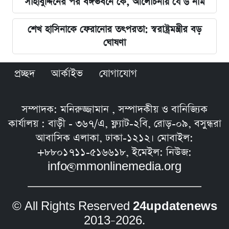
সাহাবুদ্দিনের পর বঙ্গভবনে কে, আলোচনায় যে ৬ নাম
শেখ হাসিনাকে ফেরানোর তৎপরতা: স্বরাষ্ট্রমন্ত্রীর বড়
ঘোষণা
প্রচ্ছদ
আর্কাইভ
যোগাযোগ
সম্পাদক: মনিরুজ্জামান , সম্পাদকীয় ও বানিজ্যিক
কার্যালয় : বাড়ী - ৩৬৭/এ, ফ্ল্যাট-২বি, রোড়-০৯, বসুন্ধরা
আবাসিক এলাকা, ঢাকা-১২১২। মোবাইল:
+৮৮০১৭১১-৫১৬৬১৮, ইমেইল: নিউজ:
info@mmonlinemedia.org
© All Rights Reserved
24updatenews
2013–2026.