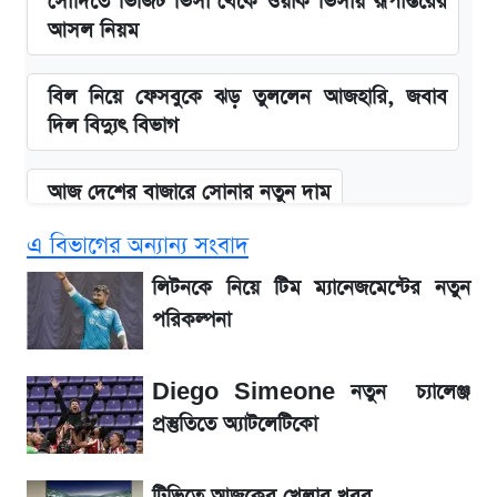
সৌদিতে ভিজিট ভিসা থেকে ওয়ার্ক ভিসায় রূপান্তরের
আসল নিয়ম
বিল নিয়ে ফেসবুকে ঝড় তুললেন আজহারি, জবাব
দিল বিদ্যুৎ বিভাগ
আজ দেশের বাজারে সোনার নতুন দাম
এ বিভাগের অন্যান্য সংবাদ
'এমবাপ্পে বাংলাদেশে'—বড় ঘোষণার পর যা জানাল
সরকার
লিটনকে নিয়ে টিম ম্যানেজমেন্টের নতুন
পরিকল্পনা
BCB compliance report উঠে এলো
গুরুত্বপূর্ণ সুপারিশ
Diego Simeone নতুন চ্যালেঞ্জ
প্রস্তুতিতে অ্যাটলেটিকো
নবম পে-স্কেল নিয়ে চূড়ান্ত প্রস্তুতি, অপেক্ষা মন্ত্রিসভার
অনুমোদনের
টিভিতে আজকের খেলার খবর