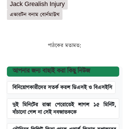
Jack Grealish Injury
এভারটন বনাম বোর্নমাউথ
পাঠকের মতামত:
আপনার জন্য বাছাই করা কিছু নিউজ
বিনিয়োগকারীদের সতর্ক করল ডিএসই ও বিএসইসি
দুই মিনিটের রাস্তা পেরোতেই লাগল ১৫ মিনিট,
বাঁচানো গেল না সেই নবজাতককে