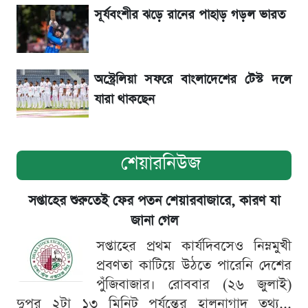
সূর্যবংশীর ঝড়ে রানের পাহাড় গড়ল ভারত
বিনিয়োগের আগে cash flowদেখবেন কেন?
অস্ট্রেলিয়া সফরে বাংলাদেশের টেস্ট দলে
যারা থাকছেন
শেয়ারনিউজ
সপ্তাহের শুরুতেই ফের পতন শেয়ারবাজারে, কারণ যা
জানা গেল
সপ্তাহের প্রথম কার্যদিবসেও নিম্নমুখী
প্রবণতা কাটিয়ে উঠতে পারেনি দেশের
পুঁজিবাজার। রোববার (২৬ জুলাই)
দুপুর ২টা ১৩ মিনিট পর্যন্তের হালনাগাদ তথ্য...