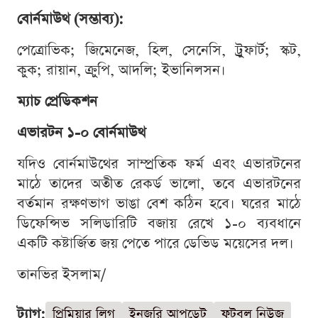
বোর্নমাউথ (সম্ভাব্য):
পেত্রোভিক; জিমেনেজ, হিল, সেনেসি, ট্রুফার্ট; স্কট,
কুক; রায়ান, ক্রুপি, আদলি; ইভানিলসন।
ম্যাচ প্রেডিকশন
এভারটন ১-০ বোর্নমাউথ
যদিও বোর্নমাউথের সাম্প্রতিক ফর্ম এবং এভারটনের
মাঠে তাদের অতীত রেকর্ড ভালো, তবে এভারটনের
বর্তমান রক্ষণভাগ ভাঙা বেশ কঠিন হবে। ঘরের মাঠে
ডিফেন্সিভ সলিডারিটি বজায় রেখে ১-০ ব্যবধানে
একটি কষ্টার্জিত জয় পেতে পারে ডেভিড ময়েসের দল।
তানভির ইসলাম/
ট্যাগ:
প্রিমিয়ার লিগ
ইনজুরি আপডেট
ফুটবল নিউজ