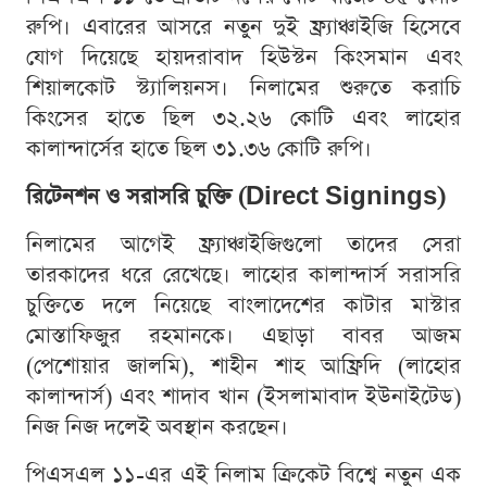
রুপি। এবারের আসরে নতুন দুই ফ্র্যাঞ্চাইজি হিসেবে
যোগ দিয়েছে হায়দরাবাদ হিউস্টন কিংসমান এবং
শিয়ালকোট স্ট্যালিয়নস। নিলামের শুরুতে করাচি
কিংসের হাতে ছিল ৩২.২৬ কোটি এবং লাহোর
কালান্দার্সের হাতে ছিল ৩১.৩৬ কোটি রুপি।
রিটেনশন ও সরাসরি চুক্তি (Direct Signings)
নিলামের আগেই ফ্র্যাঞ্চাইজিগুলো তাদের সেরা
তারকাদের ধরে রেখেছে। লাহোর কালান্দার্স সরাসরি
চুক্তিতে দলে নিয়েছে বাংলাদেশের কাটার মাস্টার
মোস্তাফিজুর রহমানকে। এছাড়া বাবর আজম
(পেশোয়ার জালমি), শাহীন শাহ আফ্রিদি (লাহোর
কালান্দার্স) এবং শাদাব খান (ইসলামাবাদ ইউনাইটেড)
নিজ নিজ দলেই অবস্থান করছেন।
পিএসএল ১১-এর এই নিলাম ক্রিকেট বিশ্বে নতুন এক