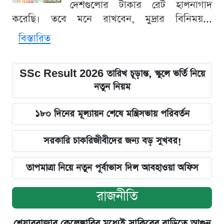
দেশগুলোর টাকার রেট হালনাগাদ
করেছি। তবে মনে রাখবেন, মুদ্রার বিনিময়...
বিস্তারিত
SSc Result 2026 তারিখ চূড়ান্ত, স্কুলে ভর্তি নিয়ে
নতুন নিয়ম
১৮০ দিনের মূল্যায়ন শেষে মন্ত্রিসভায় পরিবর্তন
সরকারি চাকরিজীবীদের জন্য বড় সুখবর!
তাপমাত্রা নিয়ে নতুন পূর্বাভাস দিল আবহাওয়া অফিস
রাজনীতি
শেয়ারবাজার কেলেঙ্কারির মধ্যেই সাকিবের বাড়িতে আগুন