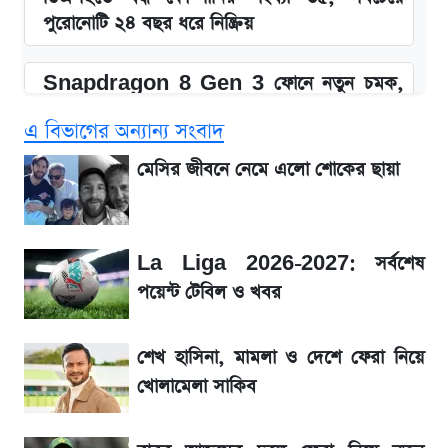
পুরোনোটি ২৪ বছর ধরে নিষ্ক্রিয়
Snapdragon 8 Gen 3 ফোনে নতুন চমক,
Redmi K80 নিয়ে আপডেট
এ বিভাগের অন্যান্য সংবাদ
SSC Result 2026: যে ৩ উপায়ে জানা যাবে
মেসির জীবনে নেমে এলো শোকের ছায়া
ফল
১৮০ দিনের মূল্যায়ন শেষে মন্ত্রিসভায় পরিবর্তন
La Liga 2026-2027: সর্বশেষ
পয়েন্ট টেবিল ও খবর
জেনে নিন আজকের সোনা ও রুপার সর্বশেষ দাম
শেখ হাসিনা, মামলা ও দেশে ফেরা নিয়ে
আগে দেখে নিন, আজকের সোনার নতুন দাম
খোলামেলা সাকিব
তাপমাত্রা নিয়ে নতুন পূর্বাভাস দিল আবহাওয়া অফিস