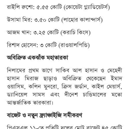
রাইলি রুশো: ৫.৫৫ কোটি (কোয়েটা গ্ল্যাডিয়েটর্স)
উসামা মির: ৩.৫০ কোটি (লাহোর কালান্দার্স)
আজম খান: ৩.২৫ কোটি (করাচি কিংস)
রিশাদ হোসেন: ৩ কোটি (রাওয়ালপিন্ডি)
অবিক্রিত একঝাঁক মহাতারকা
নিলামের প্রথম ভাগে সাকিব আল হাসান ও মেহেদী
হাসান মিরাজ ছাড়াও অবিক্রিত থেকেছেন ইমাদ
ওয়াসিম, কলিন মুনরো, ক্রিস জর্ডান, কাইল মেয়ার্স,
ড্যানিয়েল সামস এবং দীনেশ চান্ডিমালের মতো
আন্তর্জাতিক তারকারা।
বাজেট ও নতুন ফ্র্যাঞ্চাইজি সমীকরণ
পিএসএল ১১-তে প্রতিটি দলের মোট বাজেট ৪৫ কোটি