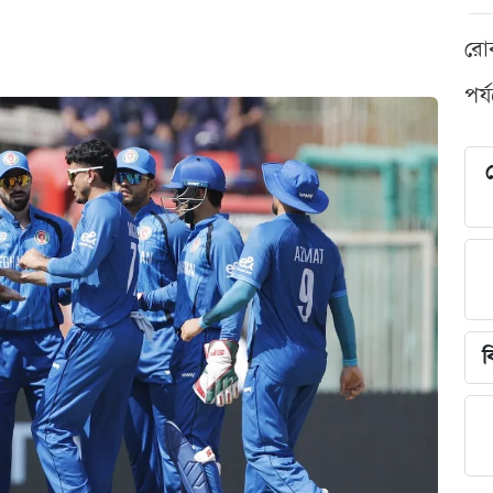
রো
পর্
শ
ব