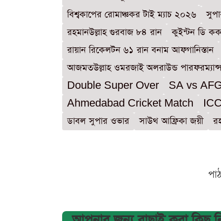
বিশ্বকাপের রোমাঞ্চকর টাই ম্যাচ ২০২৬
সুপ
রহমানউল্লাহ গুরবাজ ৮৪ রান
কুইন্টন ডি কক
রায়ান রিকেলটন ৬১ রান বনাম আফগানিস্তান
আজমতউল্লাহ ওমরজাই অলরাউন্ড পারফরম্যান্
Double Super Over
SA vs AFG 
Ahmedabad Cricket Match
ICC
ডাবল সুপার ওভার
সাউথ আফ্রিকা জয়ী
রহ
পা
আপনার জন্য বাছাই করা কিছু 