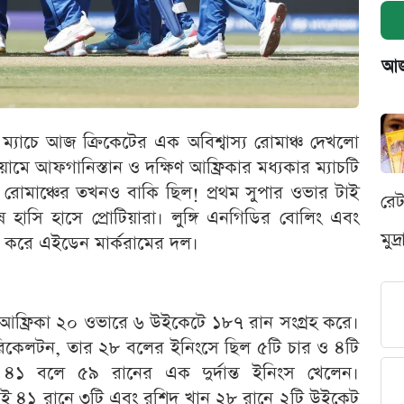
আজক
ম ম্যাচে আজ ক্রিকেটের এক অবিশ্বাস্য রোমাঞ্চ দেখলো
ডিয়ামে আফগানিস্তান ও দক্ষিণ আফ্রিকার মধ্যকার ম্যাচটি
 রোমাঞ্চের তখনও বাকি ছিল! প্রথম সুপার ওভার টাই
রে
 হাসি হাসে প্রোটিয়ারা। লুঙ্গি এনগিডির বোলিং এবং
মুদ
ত করে এইডেন মার্করামের দল।
িণ আফ্রিকা ২০ ওভারে ৬ উইকেটে ১৮৭ রান সংগ্রহ করে।
 রিকেলটন, তার ২৮ বলের ইনিংসে ছিল ৫টি চার ও ৪টি
ক ৪১ বলে ৫৯ রানের এক দুর্দান্ত ইনিংস খেলেন।
াই ৪১ রানে ৩টি এবং রশিদ খান ২৮ রানে ২টি উইকেট