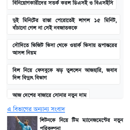
বিনিয়োগকারীদের সতর্ক করল ডিএসই ও বিএসইসি
দুই মিনিটের রাস্তা পেরোতেই লাগল ১৫ মিনিট,
বাঁচানো গেল না সেই নবজাতককে
সৌদিতে ভিজিট ভিসা থেকে ওয়ার্ক ভিসায় রূপান্তরের
আসল নিয়ম
বিল নিয়ে ফেসবুকে ঝড় তুললেন আজহারি, জবাব
দিল বিদ্যুৎ বিভাগ
আজ দেশের বাজারে সোনার নতুন দাম
এ বিভাগের অন্যান্য সংবাদ
'এমবাপ্পে বাংলাদেশে'—বড় ঘোষণার পর যা জানাল
সরকার
লিটনকে নিয়ে টিম ম্যানেজমেন্টের নতুন
পরিকল্পনা