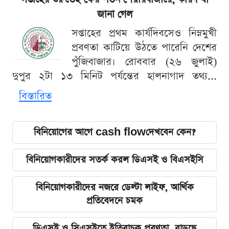
জানা গেল
সপ্তাহের প্রথম কার্যদিবসেও নিম্নমুখী
প্রবণতা কাটিয়ে উঠতে পারেনি দেশের
পুঁজিবাজার। রোববার (২৬ জুলাই)
দুপুর ২টা ১৩ মিনিট পর্যন্তের হালনাগাদ তথ্য...
বিস্তারিত
বিনিয়োগের আগে cash flowদেখবেন কেন?
বিনিয়োগকারীদের সতর্ক করল ডিএসই ও বিএসইসি
বিনিয়োগকারীদের নজরে ডেল্টা লাইফ, আর্থিক
প্রতিবেদনে চমক
ডিএসই ও সিএসইতে ইতিবাচক প্রবণতা, বাড়ছে