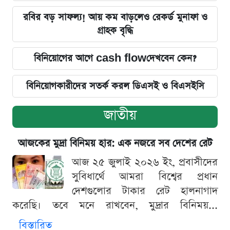
রবির বড় সাফল্য! আয় কম বাড়লেও রেকর্ড মুনাফা ও
গ্রাহক বৃদ্ধি
বিনিয়োগের আগে cash flowদেখবেন কেন?
বিনিয়োগকারীদের সতর্ক করল ডিএসই ও বিএসইসি
জাতীয়
আজকের মুদ্রা বিনিময় হার: এক নজরে সব দেশের রেট
আজ ২৫ জুলাই ২০২৬ ইং, প্রবাসীদের
সুবিধার্থে আমরা বিশ্বের প্রধান
দেশগুলোর টাকার রেট হালনাগাদ
করেছি। তবে মনে রাখবেন, মুদ্রার বিনিময়...
বিস্তারিত