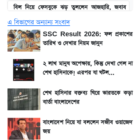
বিল নিয়ে ফেসবুকে ঝড় তুললেন আজহারি, জবাব
দিল বিদ্যুৎ বিভাগ
এ বিভাগের অন্যান্য সংবাদ
বাংলাদেশ নিয়ে যা বললেন সজীব ওয়াজেদ জয়
SSC Result 2026: ফল প্রকাশের
তারিখ ও দেখার নিয়ম জানুন
২ লাখ মানুষ অপেক্ষায়, কিন্তু দেখা গেল না শেখ
হাসিনাকে! এরপর যা ঘটল...
২ লাখ মানুষ অপেক্ষায়, কিন্তু দেখা গেল না
শেখ হাসিনাকে! এরপর যা ঘটল...
আগামী ৪ দিনের আবহাওয়া নিয়ে বড় সতর্কবার্তা
শেখ হাসিনার বক্তব্য ঘিরে ভারতকে কড়া
লিটনকে নিয়ে টিম ম্যানেজমেন্টের নতুন পরিকল্পনা
বার্তা বাংলাদেশের
আগামীকালই স্পষ্ট হবে এসএসসি ফল প্রকাশের
বাংলাদেশ নিয়ে যা বললেন সজীব ওয়াজেদ
তারিখ
জয়