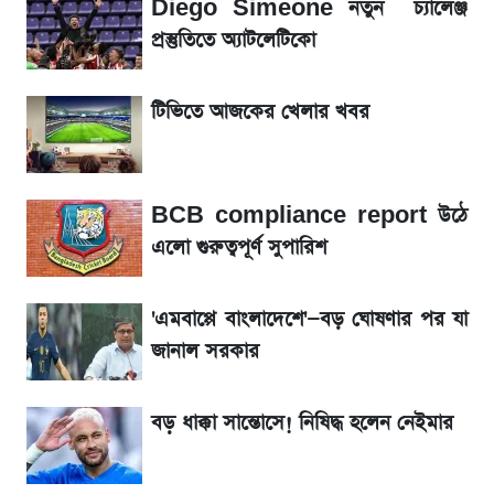
Diego Simeone নতুন চ্যালেঞ্জ
৬ আগস্ট দেশের বাজারে স্বর্ণের দাম
প্রস্তুতিতে অ্যাটলেটিকো
শেখ হাসিনার দেশে ফেরা নিয়ে যা বললেন রুমিন
টিভিতে আজকের খেলার খবর
ফারহানা
লাফিয়ে বাড়ল স্বর্ণের দাম, এক মাসের মধ্যে সর্বোচ্চ
BCB compliance report উঠে
রেকর্ড
এলো গুরুত্বপূর্ণ সুপারিশ
শেয়ার বিজকে লিগ্যাল নোটিশ পাঠাল রবি, শুরু নতুন
বিতর্ক
'এমবাপ্পে বাংলাদেশে'—বড় ঘোষণার পর যা
জানাল সরকার
রবির বড় সাফল্য! আয় কম বাড়লেও রেকর্ড মুনাফা ও
গ্রাহক বৃদ্ধি
বড় ধাক্কা সান্তোসে! নিষিদ্ধ হলেন নেইমার
এস আলমের দখলে থাকা ব্যাংক নিয়ে এলো নতুন