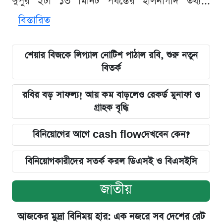
দুপুর ২টা ১৩ মিনিট পর্যন্তের হালনাগাদ তথ্য...
বিস্তারিত
শেয়ার বিজকে লিগ্যাল নোটিশ পাঠাল রবি, শুরু নতুন
বিতর্ক
রবির বড় সাফল্য! আয় কম বাড়লেও রেকর্ড মুনাফা ও
গ্রাহক বৃদ্ধি
বিনিয়োগের আগে cash flowদেখবেন কেন?
বিনিয়োগকারীদের সতর্ক করল ডিএসই ও বিএসইসি
জাতীয়
আজকের মুদ্রা বিনিময় হার: এক নজরে সব দেশের রেট