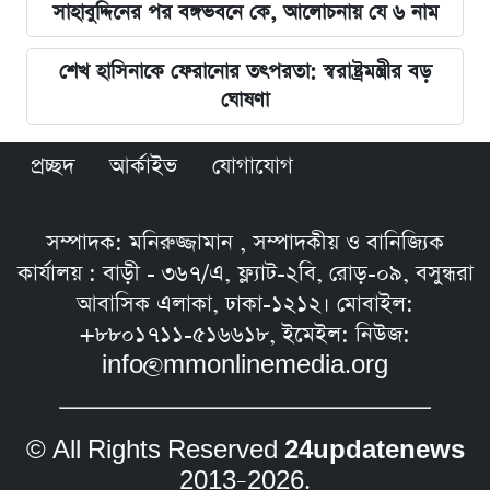
সাহাবুদ্দিনের পর বঙ্গভবনে কে, আলোচনায় যে ৬ নাম
শেখ হাসিনাকে ফেরানোর তৎপরতা: স্বরাষ্ট্রমন্ত্রীর বড়
ঘোষণা
প্রচ্ছদ
আর্কাইভ
যোগাযোগ
সম্পাদক: মনিরুজ্জামান , সম্পাদকীয় ও বানিজ্যিক
কার্যালয় : বাড়ী - ৩৬৭/এ, ফ্ল্যাট-২বি, রোড়-০৯, বসুন্ধরা
আবাসিক এলাকা, ঢাকা-১২১২। মোবাইল:
+৮৮০১৭১১-৫১৬৬১৮, ইমেইল: নিউজ:
info@mmonlinemedia.org
© All Rights Reserved
24updatenews
2013–2026.