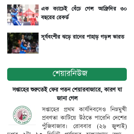
সিদ্ধান্ত
এক ক্যাচেই বেঁচে গেল আফ্রিদির ৩০
বছরের রেকর্ড
সৌদিতে বাংলাদেশিদের আকামা নবায়নে বদলে গেল
নিয়ম
সূর্যবংশীর ঝড়ে রানের পাহাড় গড়ল ভারত
শেয়ারনিউজ
সপ্তাহের শুরুতেই ফের পতন শেয়ারবাজারে, কারণ যা
জানা গেল
সপ্তাহের প্রথম কার্যদিবসেও নিম্নমুখী
প্রবণতা কাটিয়ে উঠতে পারেনি দেশের
পুঁজিবাজার। রোববার (২৬ জুলাই)