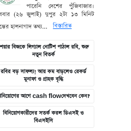
পারেনি দেশের পুঁজিবাজার।
ববার (২৬ জুলাই) দুপুর ২টা ১৩ মিনিট
বিস্তারিত
যন্তের হালনাগাদ তথ্য...
েয়ার বিজকে লিগ্যাল নোটিশ পাঠাল রবি, শুরু
নতুন বিতর্ক
রবির বড় সাফল্য! আয় কম বাড়লেও রেকর্ড
মুনাফা ও গ্রাহক বৃদ্ধি
িনিয়োগের আগে cash flowদেখবেন কেন?
বিনিয়োগকারীদের সতর্ক করল ডিএসই ও
বিএসইসি