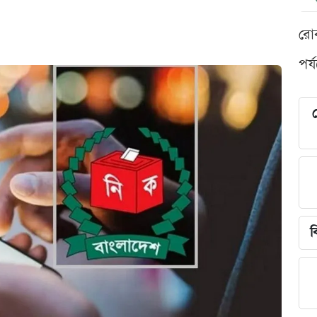
রো
পর্
শ
ব