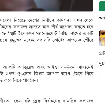
আজক
 পদক্ষেপ নিয়েছে দেশের নির্বাচন কমিশন। এখন থেকে
ির্বাচনের ফলাফল জানতে আর দীর্ঘ অপেক্ষা করতে হবে
ছে ‘স্মার্ট ইলেকশন ম্যানেজমেন্ট বিডি’ নামের একটি
্যমে মুহূর্তের মধ্যেই সরাসরি ভোটের আপডেট পৌঁছে
রে
মুদ
খে অ্যাপটি অ্যান্ড্রয়েড এবং আইওএস—উভয় মাধ্যমেই
 গুগল প্লে-স্টোর কিংবা অ্যাপল অ্যাপ স্টোরে গিয়ে
োড করে নিতে পারবেন।
নমনীয়তা। কেউ যদি স্রেফ নির্বাচনের সামগ্রিক ফলাফল