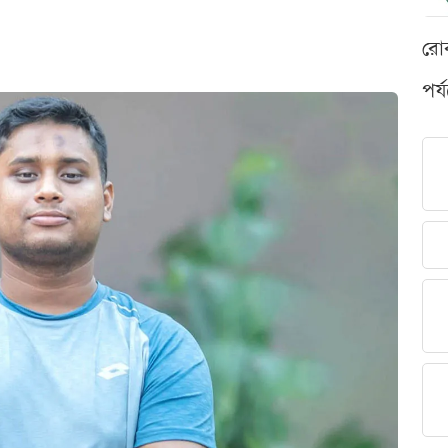
রো
পর্