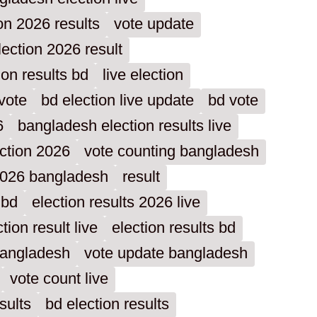
on 2026 results
vote update
ection 2026 result
tion results bd
live election
 vote
bd election live update
bd vote
6
bangladesh election results live
ection 2026
vote counting bangladesh
 2026 bangladesh
result
 bd
election results 2026 live
ion result live
election results bd
 bangladesh
vote update bangladesh
vote count live
sults
bd election results