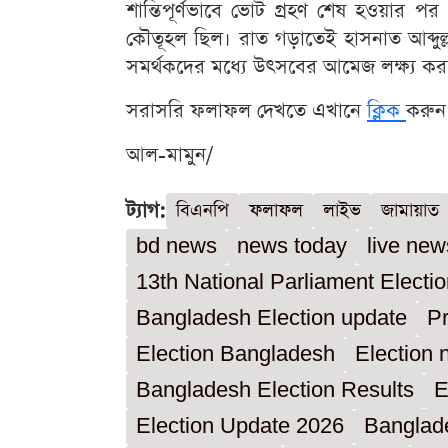
শান্তিপূর্ণভাবে ভোট গ্রহণ শেষ হওয়ার প
কৌতূহল ছিল। রাত গড়াতেই হাসনাত আব্দুল
সমর্থকদের মধ্যে উৎসবের আমেজ লক্ষ্য কর
সরাসরি ফলাফল দেখতে এখানে
ক্লিক
করুন
আল-মামুন/
ট্যাগ:
বিএনপি
ফলাফল
লাইভ
জামায়াত
bd news
news today
live new
13th National Parliament Electi
Bangladesh Election update
P
Election Bangladesh
Election
Bangladesh Election Results
E
Election Update 2026
Banglade