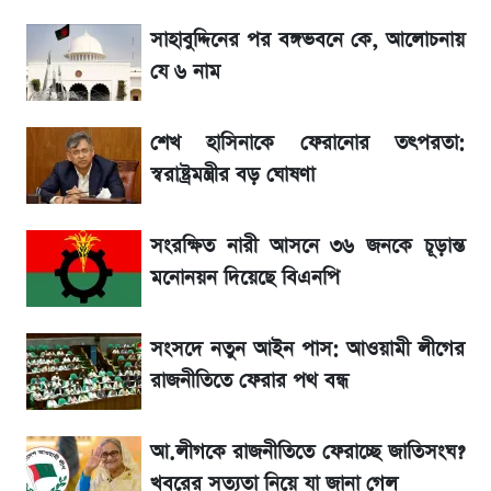
উত্থান-পতনের দোলাচলে শেয়ারবাজার, লেনদেনের
সাহাবুদ্দিনের পর বঙ্গভবনে কে, আলোচনায়
শীর্ষে যে ১০ কোম্পানি
যে ৬ নাম
SSC Result প্রকাশ ১০টায়, নতুন এসএমএস
শেখ হাসিনাকে ফেরানোর তৎপরতা:
নম্বরসহ জানুন যেভাবে
স্বরাষ্ট্রমন্ত্রীর বড় ঘোষণা
SSC Result 2026 কাল, ওয়েবসাইট ও
এসএমএসে দেখার নিয়ম
সংরক্ষিত নারী আসনে ৩৬ জনকে চূড়ান্ত
মনোনয়ন দিয়েছে বিএনপি
মার্কশিটসহ এসএসসি ফল দেখুন এক ক্লিকে, জানুন
পুরো নিয়ম
সংসদে নতুন আইন পাস: আওয়ামী লীগের
রাজনীতিতে ফেরার পথ বন্ধ
মুনাফা বৃদ্ধির ধারায় ইসলামী ইন্স্যুরেন্স, ছয় মাসের
হিসাব প্রকাশ
আ.লীগকে রাজনীতিতে ফেরাচ্ছে জাতিসংঘ?
খবরের সত্যতা নিয়ে যা জানা গেল