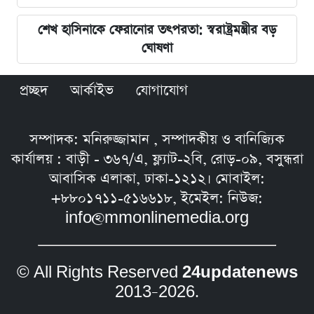
শেখ হাসিনাকে ফেরানোর তৎপরতা: স্বরাষ্ট্রমন্ত্রীর বড়
ঘোষণা
প্রচ্ছদ
আর্কাইভ
যোগাযোগ
সম্পাদক: মনিরুজ্জামান , সম্পাদকীয় ও বানিজ্যিক
কার্যালয় : বাড়ী - ৩৬৭/এ, ফ্ল্যাট-২বি, রোড়-০৯, বসুন্ধরা
আবাসিক এলাকা, ঢাকা-১২১২। মোবাইল:
+৮৮০১৭১১-৫১৬৬১৮, ইমেইল: নিউজ:
info@mmonlinemedia.org
© All Rights Reserved
24updatenews
2013–2026.