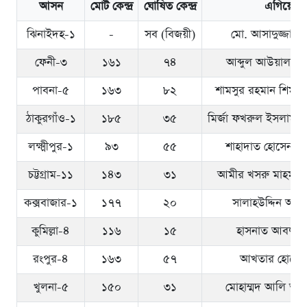
আসন
মোট কেন্দ্র
ঘোষিত কেন্দ্র
এগিয়ে থাক
ঝিনাইদহ-১
-
সব (বিজয়ী)
মো. আসাদুজ্জামা
ফেনী-৩
১৬১
৭৪
আব্দুল আউয়াল মিন
পাবনা-৫
১৬৩
৮২
শামসুর রহমান শিমুল 
ঠাকুরগাঁও-১
১৮৫
৩৫
মির্জা ফখরুল ইসলাম
লক্ষ্মীপুর-১
৯৩
৫৫
শাহাদাত হোসেন স
চট্টগ্রাম-১১
১৪৩
৩১
আমীর খসরু মাহমুদ 
কক্সবাজার-১
১৭৭
২০
সালাহউদ্দিন আহ
কুমিল্লা-৪
১১৬
১৫
হাসনাত আবদুল্ল
রংপুর-৪
১৬৩
৫৭
আখতার হোসেন
খুলনা-৫
১৫০
৩১
মোহাম্মদ আলি আস