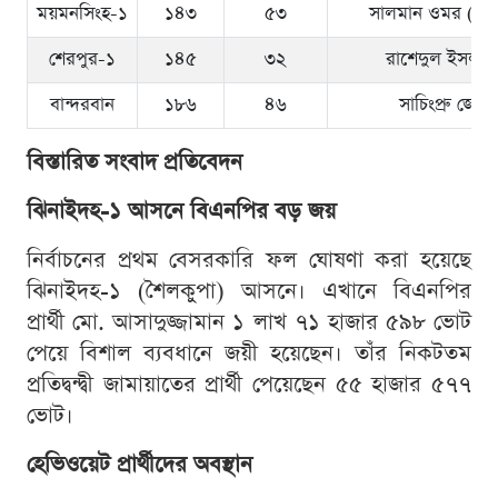
ময়মনসিংহ-১
১৪৩
৫৩
সালমান ওমর (বিএ
শেরপুর-১
১৪৫
৩২
রাশেদুল ইসলাম
বান্দরবান
১৮৬
৪৬
সাচিংপ্রু জের
বিস্তারিত সংবাদ প্রতিবেদন
ঝিনাইদহ-১ আসনে বিএনপির বড় জয়
নির্বাচনের প্রথম বেসরকারি ফল ঘোষণা করা হয়েছে
ঝিনাইদহ-১ (শৈলকুপা) আসনে। এখানে বিএনপির
প্রার্থী মো. আসাদুজ্জামান ১ লাখ ৭১ হাজার ৫৯৮ ভোট
পেয়ে বিশাল ব্যবধানে জয়ী হয়েছেন। তাঁর নিকটতম
প্রতিদ্বন্দ্বী জামায়াতের প্রার্থী পেয়েছেন ৫৫ হাজার ৫৭৭
ভোট।
হেভিওয়েট প্রার্থীদের অবস্থান