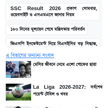
SSC Result 2026 প্রকাশ সোমবার,
ওয়েবসাইট ও এসএমএসে জানার নিয়ম
১৮০ দিনের মূল্যায়ন শেষে মন্ত্রিসভায় পরিবর্তন
জিএসপি ইনভেস্টমেন্ট নিয়ে বিএসইসির বড় সিদ্ধান্ত,
তদন্তে যেসব বিষয়
এ বিভাগের অন্যান্য সংবাদ
উত্থান-পতনের দোলাচলে শেয়ারবাজার, লেনদেনের
মেসির জীবনে নেমে এলো শোকের ছায়া
শীর্ষে যে ১০ কোম্পানি
আগে দেখে নিন, আজকের সোনার নতুন দাম
La Liga 2026-2027: সর্বশেষ
পয়েন্ট টেবিল ও খবর
SSC Result প্রকাশ ১০টায়, নতুন এসএমএস
নম্বরসহ জানুন যেভাবে