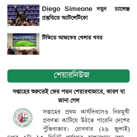
একদিনের ব্যবধানে আজকের সোনার দাম
Diego Simeone নতুন চ্যালেঞ্জ
প্রস্তুতিতে অ্যাটলেটিকো
সূর্যগ্রহণের দিন আকাশে চোখ ধাঁধানো দৃশ্য, জেনে নিন
সময় ও স্থান
টিভিতে আজকের খেলার খবর
শেয়ারনিউজ
সপ্তাহের শুরুতেই ফের পতন শেয়ারবাজারে, কারণ যা
জানা গেল
সপ্তাহের প্রথম কার্যদিবসেও নিম্নমুখী
প্রবণতা কাটিয়ে উঠতে পারেনি দেশের
পুঁজিবাজার। রোববার (২৬ জুলাই)