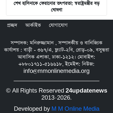
শেখ হাসিনাকে ফেরানোর তৎপরতা: স্বরাষ্ট্রমন্ত্রীর বড়
ঘোষণা
প্রচ্ছদ
আর্কাইভ
যোগাযোগ
সম্পাদক: মনিরুজ্জামান , সম্পাদকীয় ও বানিজ্যিক
কার্যালয় : বাড়ী - ৩৬৭/এ, ফ্ল্যাট-২বি, রোড়-০৯, বসুন্ধরা
আবাসিক এলাকা, ঢাকা-১২১২। মোবাইল:
+৮৮০১৭১১-৫১৬৬১৮, ইমেইল: নিউজ:
info@mmonlinemedia.org
© All Rights Reserved
24updatenews
2013–2026.
Developed by
M M Online Media