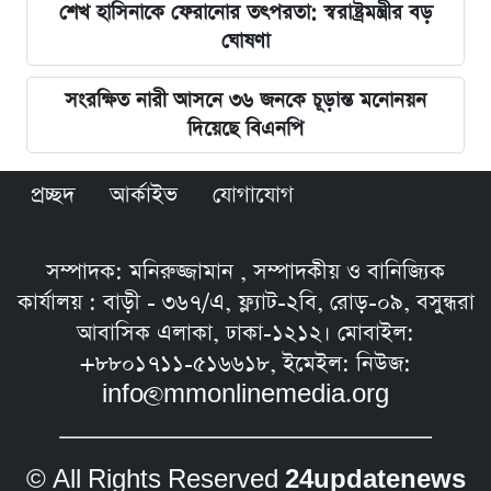
শেখ হাসিনাকে ফেরানোর তৎপরতা: স্বরাষ্ট্রমন্ত্রীর বড়
ঘোষণা
সংরক্ষিত নারী আসনে ৩৬ জনকে চূড়ান্ত মনোনয়ন
দিয়েছে বিএনপি
প্রচ্ছদ
আর্কাইভ
যোগাযোগ
সম্পাদক: মনিরুজ্জামান , সম্পাদকীয় ও বানিজ্যিক
কার্যালয় : বাড়ী - ৩৬৭/এ, ফ্ল্যাট-২বি, রোড়-০৯, বসুন্ধরা
আবাসিক এলাকা, ঢাকা-১২১২। মোবাইল:
+৮৮০১৭১১-৫১৬৬১৮, ইমেইল: নিউজ:
info@mmonlinemedia.org
© All Rights Reserved
24updatenews