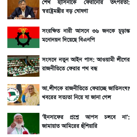
শেখ হাসিনাকে ফেরানোর তৎপরতা:
BCB compliance report উঠে এলো
স্বরাষ্ট্রমন্ত্রীর বড় ঘোষণা
গুরুত্বপূর্ণ সুপারিশ
সংরক্ষিত নারী আসনে ৩৬ জনকে চূড়ান্ত
দুই বছর পর একই মঞ্চে শেখ হাসিনা ও সাকিব,
মনোনয়ন দিয়েছে বিএনপি
প্রকাশ্যে তালিকা
সংসদে নতুন আইন পাস: আওয়ামী লীগের
নবম পে-স্কেল নিয়ে চূড়ান্ত প্রস্তুতি, অপেক্ষা মন্ত্রিসভার
অনুমোদনের
রাজনীতিতে ফেরার পথ বন্ধ
IMEI নম্বর চেক করার সহজ উপায়; Android ও
আ.লীগকে রাজনীতিতে ফেরাচ্ছে জাতিসংঘ?
iPhone-এ IMEI দেখবেন যেভাবে
খবরের সত্যতা নিয়ে যা জানা গেল
আগামী ৪ দিনের আবহাওয়া নিয়ে বড় সতর্কবার্তা
‘ইনসাফের প্রশ্নে আপস চলবে না’:
জামায়াত আমিরের হুঁশিয়ারি
৮ ব্র্যান্ডের ত্বক ফর্সাকারী ক্রিমে ভয়াবহ মাত্রার মার্কারি