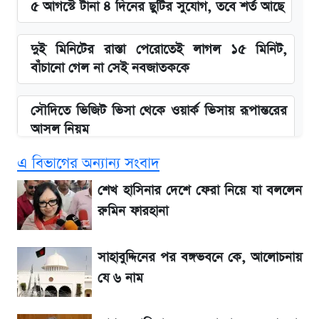
৫ আগস্টে টানা ৪ দিনের ছুটির সুযোগ, তবে শর্ত আছে
দুই মিনিটের রাস্তা পেরোতেই লাগল ১৫ মিনিট,
বাঁচানো গেল না সেই নবজাতককে
সৌদিতে ভিজিট ভিসা থেকে ওয়ার্ক ভিসায় রূপান্তরের
আসল নিয়ম
এ বিভাগের অন্যান্য সংবাদ
বিল নিয়ে ফেসবুকে ঝড় তুললেন আজহারি, জবাব
দিল বিদ্যুৎ বিভাগ
শেখ হাসিনার দেশে ফেরা নিয়ে যা বললেন
রুমিন ফারহানা
আজ দেশের বাজারে সোনার নতুন দাম
সাহাবুদ্দিনের পর বঙ্গভবনে কে, আলোচনায়
'এমবাপ্পে বাংলাদেশে'—বড় ঘোষণার পর যা জানাল
যে ৬ নাম
সরকার