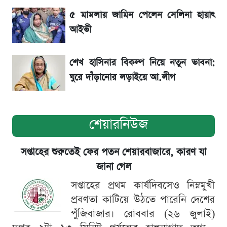
৫ মামলায় জামিন পেলেন সেলিনা হায়াৎ
ব্যান্ডেজ পরে আলোচনায় নাসীরুদ্দীন পাটওয়ারী,
আইভী
নেপথ্যে যে ঘটনা
শেখ হাসিনার বিকল্প নিয়ে নতুন ভাবনা:
ঘুরে দাঁড়ানোর লড়াইয়ে আ.লীগ
শেয়ারনিউজ
সপ্তাহের শুরুতেই ফের পতন শেয়ারবাজারে, কারণ যা
জানা গেল
সপ্তাহের প্রথম কার্যদিবসেও নিম্নমুখী
প্রবণতা কাটিয়ে উঠতে পারেনি দেশের
পুঁজিবাজার। রোববার (২৬ জুলাই)