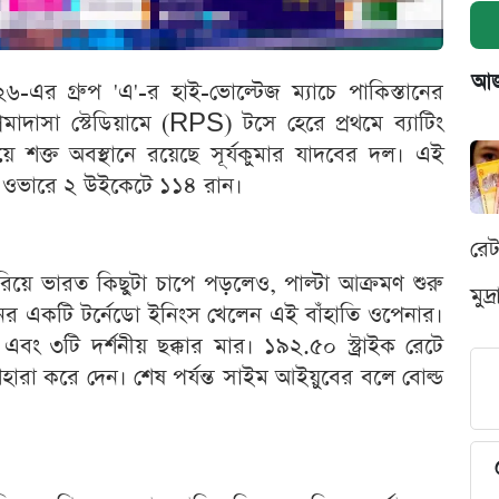
আজক
৬-এর গ্রুপ 'এ'-র হাই-ভোল্টেজ ম্যাচে পাকিস্তানের
মাদাসা স্টেডিয়ামে (RPS) টসে হেরে প্রথমে ব্যাটিং
 শক্ত অবস্থানে রয়েছে সূর্যকুমার যাদবের দল। এই
২.৪ ওভারে ২ উইকেটে ১১৪ রান।
রে
রিয়ে ভারত কিছুটা চাপে পড়লেও, পাল্টা আক্রমণ শুরু
মুদ
ের একটি টর্নেডো ইনিংস খেলেন এই বাঁহাতি ওপেনার।
বং ৩টি দর্শনীয় ছক্কার মার। ১৯২.৫০ স্ট্রাইক রেটে
েহারা করে দেন। শেষ পর্যন্ত সাইম আইয়ুবের বলে বোল্ড