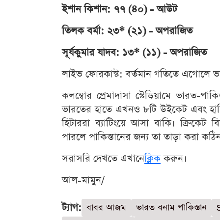
ইশান কিশান: ৭৭ (৪০) - আউট
তিলক বর্মা: ২৩* (২১) - অপরাজিত
সূর্যকুমার যাদব: ১৩* (১১) - অপরাজিত
লাইভ ফোরকাস্ট: বর্তমান গতিতে এগোলে ভার
কলম্বোর প্রেমাদাসা স্টেডিয়ামে ভারত-পাকি
ভারতের হাতে এখনও ৮টি উইকেট এবং হার্দিক
হিটাররা ব্যাটিংয়ে আসা বাকি। ক্রিকেট
পারলে পাকিস্তানের জন্য তা তাড়া করা কঠিন চ
সরাসরি দেখতে এখানে
ক্লিক
করুন।
আল-মামুন/
ট্যাগ:
বাবর আজম
ভারত বনাম পাকিস্তান