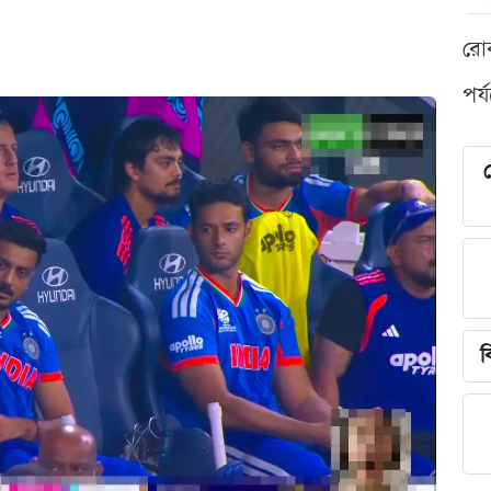
রো
পর্
শ
ব