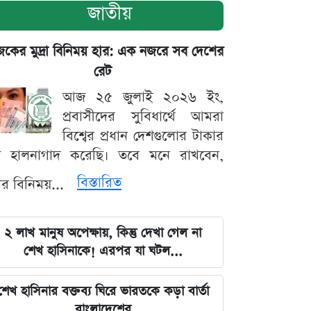
জাতীয়
ের মুদ্রা বিনিময় হার: এক নজরে সব দেশের
রেট
আজ ২৫ জুলাই ২০২৬ ইং,
প্রবাসীদের সুবিধার্থে আমরা
বিশ্বের প্রধান দেশগুলোর টাকার
ট হালনাগাদ করেছি। তবে মনে রাখবেন,
বিস্তারিত
্রার বিনিময়...
২ লাখ মানুষ অপেক্ষায়, কিন্তু দেখা গেল না
শেখ হাসিনাকে! এরপর যা ঘটল...
শেখ হাসিনার বক্তব্য ঘিরে ভারতকে কড়া বার্তা
বাংলাদেশের