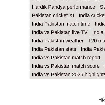
Hardik Pandya performance
S
Pakistan cricket XI
India cricke
India Pakistan match time
Indi
India vs Pakistan live TV
India
India Pakistan weather
T20 mat
India Pakistan stats
India Paki
India vs Pakistan match report
India vs Pakistan match score
India vs Pakistan 2026 highlight
পা