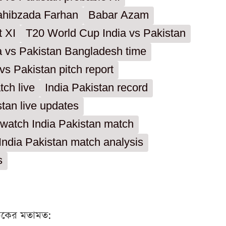
ahibzada Farhan
Babar Azam
t XI
T20 World Cup India vs Pakistan
a vs Pakistan Bangladesh time
 vs Pakistan pitch report
ch live
India Pakistan record
stan live updates
watch India Pakistan match
India Pakistan match analysis
s
ঠকের মতামত: