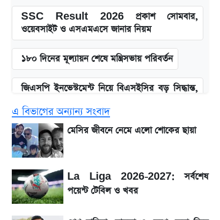
SSC Result 2026 প্রকাশ সোমবার,
ওয়েবসাইট ও এসএমএসে জানার নিয়ম
১৮০ দিনের মূল্যায়ন শেষে মন্ত্রিসভায় পরিবর্তন
জিএসপি ইনভেস্টমেন্ট নিয়ে বিএসইসির বড় সিদ্ধান্ত,
তদন্তে যেসব বিষয়
এ বিভাগের অন্যান্য সংবাদ
উত্থান-পতনের দোলাচলে শেয়ারবাজার, লেনদেনের
মেসির জীবনে নেমে এলো শোকের ছায়া
শীর্ষে যে ১০ কোম্পানি
আগে দেখে নিন, আজকের সোনার নতুন দাম
La Liga 2026-2027: সর্বশেষ
পয়েন্ট টেবিল ও খবর
SSC Result প্রকাশ ১০টায়, নতুন এসএমএস
নম্বরসহ জানুন যেভাবে