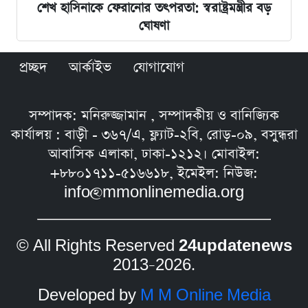
শেখ হাসিনাকে ফেরানোর তৎপরতা: স্বরাষ্ট্রমন্ত্রীর বড়
ঘোষণা
প্রচ্ছদ
আর্কাইভ
যোগাযোগ
সম্পাদক: মনিরুজ্জামান , সম্পাদকীয় ও বানিজ্যিক
কার্যালয় : বাড়ী - ৩৬৭/এ, ফ্ল্যাট-২বি, রোড়-০৯, বসুন্ধরা
আবাসিক এলাকা, ঢাকা-১২১২। মোবাইল:
+৮৮০১৭১১-৫১৬৬১৮, ইমেইল: নিউজ:
info@mmonlinemedia.org
© All Rights Reserved
24updatenews
2013–2026.
Developed by
M M Online Media