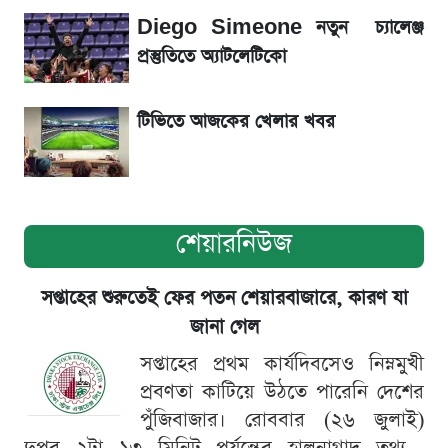
একদিনের ব্যবধানে আজকের সোনার দাম
Diego Simeone নতুন চ্যালেঞ্জ
প্রস্তুতিতে অ্যাটলেটিকো
সূর্যগ্রহণের দিন আকাশে চোখ ধাঁধানো দৃশ্য, জেনে নিন
সময় ও স্থান
টিভিতে আজকের খেলার খবর
শেয়ারনিউজ
সপ্তাহের শুরুতেই ফের পতন শেয়ারবাজারে, কারণ যা
জানা গেল
সপ্তাহের প্রথম কার্যদিবসেও নিম্নমুখী
প্রবণতা কাটিয়ে উঠতে পারেনি দেশের
পুঁজিবাজার। রোববার (২৬ জুলাই)