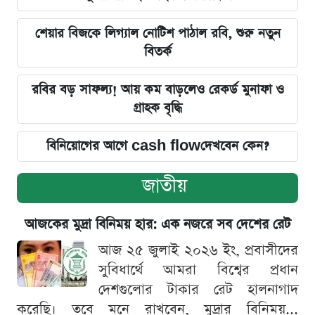
শেয়ার বিজকে লিগ্যাল নোটিশ পাঠাল রবি, শুরু নতুন
বিতর্ক
রবির বড় সাফল্য! আয় কম বাড়লেও রেকর্ড মুনাফা ও
গ্রাহক বৃদ্ধি
বিনিয়োগের আগে cash flowদেখবেন কেন?
জাতীয়
আজকের মুদ্রা বিনিময় হার: এক নজরে সব দেশের রেট
আজ ২৫ জুলাই ২০২৬ ইং, প্রবাসীদের
সুবিধার্থে আমরা বিশ্বের প্রধান
দেশগুলোর টাকার রেট হালনাগাদ
করেছি। তবে মনে রাখবেন, মুদ্রার বিনিময়...