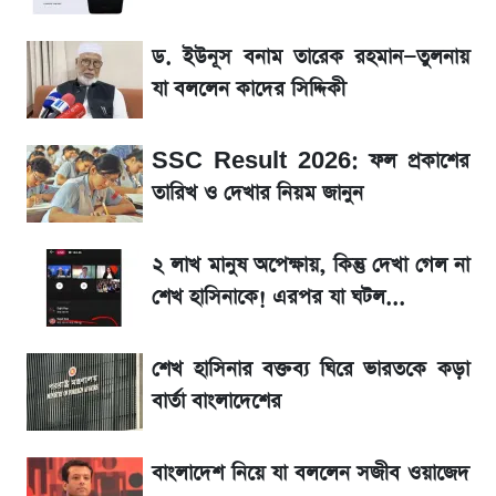
টিভিতে আজকের খেলা (৭ আগস্ট)
ড. ইউনূস বনাম তারেক রহমান—তুলনায়
সৌদিতে বাংলাদেশিদের আকামা নবায়নে বদলে গেল
যা বললেন কাদের সিদ্দিকী
নিয়ম
SSC Result 2026: ফল প্রকাশের
La Liga 2026-2027: সর্বশেষ পয়েন্ট টেবিল ও
খবর
তারিখ ও দেখার নিয়ম জানুন
একদিনের ব্যবধানে আজকের সোনার দাম
২ লাখ মানুষ অপেক্ষায়, কিন্তু দেখা গেল না
শেখ হাসিনাকে! এরপর যা ঘটল...
ড. ইউনূস বনাম তারেক রহমান—তুলনায় যা বললেন
কাদের সিদ্দিকী
শেখ হাসিনার বক্তব্য ঘিরে ভারতকে কড়া
বার্তা বাংলাদেশের
বাংলাদেশ নিয়ে যা বললেন সজীব ওয়াজেদ