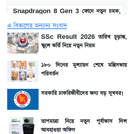
Snapdragon 8 Gen 3 ফোনে নতুন চমক,
Redmi K80 নিয়ে আপডেট
এ বিভাগের অন্যান্য সংবাদ
SSC Result 2026: যে ৩ উপায়ে জানা যাবে
SSc Result 2026 তারিখ চূড়ান্ত,
ফল
স্কুলে ভর্তি নিয়ে নতুন নিয়ম
১৮০ দিনের মূল্যায়ন শেষে মন্ত্রিসভায় পরিবর্তন
১৮০ দিনের মূল্যায়ন শেষে মন্ত্রিসভায়
পরিবর্তন
জেনে নিন আজকের সোনা ও রুপার সর্বশেষ দাম
সরকারি চাকরিজীবীদের জন্য বড় সুখবর!
আগে দেখে নিন, আজকের সোনার নতুন দাম
তাপমাত্রা নিয়ে নতুন পূর্বাভাস দিল আবহাওয়া অফিস
তাপমাত্রা নিয়ে নতুন পূর্বাভাস দিল
আবহাওয়া অফিস