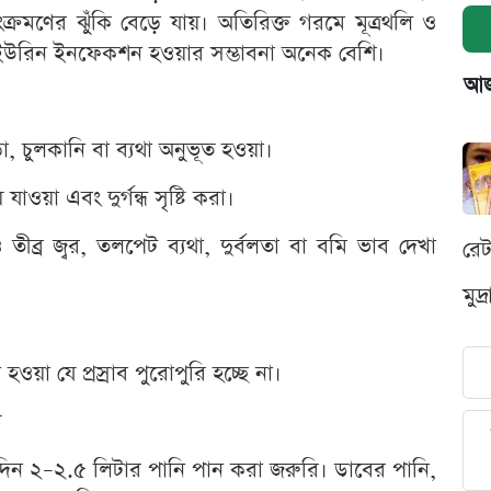
সংক্রমণের ঝুঁকি বেড়ে যায়। অতিরিক্ত গরমে মূত্রথলি ও
লে ইউরিন ইনফেকশন হওয়ার সম্ভাবনা অনেক বেশি।
আজক
োড়া, চুলকানি বা ব্যথা অনুভূত হওয়া।
াওয়া এবং দুর্গন্ধ সৃষ্টি করা।
ীব্র জ্বর, তলপেট ব্যথা, দুর্বলতা বা বমি ভাব দেখা
রে
মুদ
য়া যে প্রস্রাব পুরোপুরি হচ্ছে না।
য়
তিদিন ২–২.৫ লিটার পানি পান করা জরুরি। ডাবের পানি,