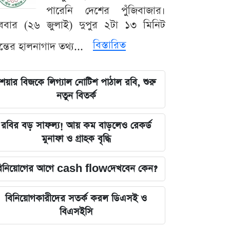
পারেনি দেশের পুঁজিবাজার।
ববার (২৬ জুলাই) দুপুর ২টা ১৩ মিনিট
বিস্তারিত
যন্তের হালনাগাদ তথ্য...
েয়ার বিজকে লিগ্যাল নোটিশ পাঠাল রবি, শুরু
নতুন বিতর্ক
রবির বড় সাফল্য! আয় কম বাড়লেও রেকর্ড
মুনাফা ও গ্রাহক বৃদ্ধি
িনিয়োগের আগে cash flowদেখবেন কেন?
বিনিয়োগকারীদের সতর্ক করল ডিএসই ও
বিএসইসি