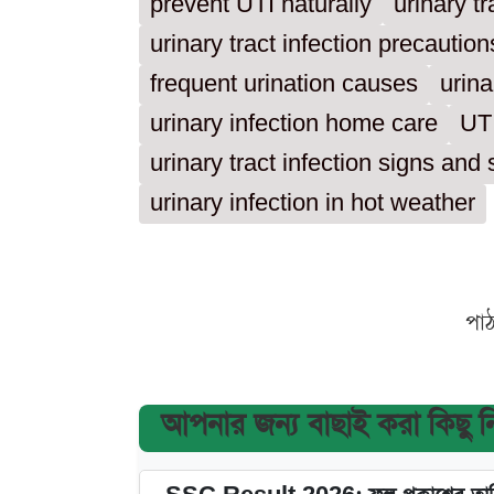
prevent UTI naturally
urinary t
urinary tract infection precaution
frequent urination causes
urina
urinary infection home care
UTI
urinary tract infection signs an
urinary infection in hot weather
পা
আপনার জন্য বাছাই করা কিছু 