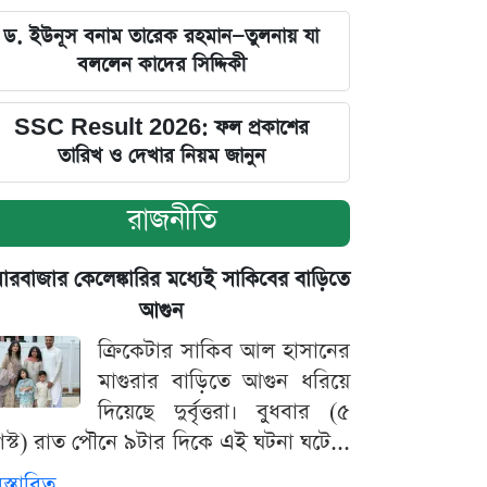
ড. ইউনূস বনাম তারেক রহমান—তুলনায় যা
বললেন কাদের সিদ্দিকী
SSC Result 2026: ফল প্রকাশের
তারিখ ও দেখার নিয়ম জানুন
রাজনীতি
়ারবাজার কেলেঙ্কারির মধ্যেই সাকিবের বাড়িতে
আগুন
ক্রিকেটার সাকিব আল হাসানের
মাগুরার বাড়িতে আগুন ধরিয়ে
দিয়েছে দুর্বৃত্তরা। বুধবার (৫
স্ট) রাত পৌনে ৯টার দিকে এই ঘটনা ঘটে...
িস্তারিত