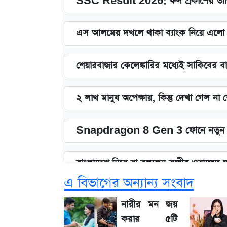
SSC Result 2026: ফল প্রকাশের তারি
এস আলমের দখলে থাকা ব্যাংক নিয়ে এলো নতু
শেয়ারবাজার কেলেঙ্কারির মধ্যেই সাকিবের ব
২ লাখ মানুষ অপেক্ষায়, কিন্তু দেখা গেল ন
Snapdragon 8 Gen 3 ফোনে নতুন 
বাংলাদেশ নিয়ে যা বললেন সজীব ওয়াজেদ 
এ বিভাগের অন্যান্য সংবাদ
সাকিবের বাড়িতে হামলা নিয়ে মুখ খুললেন 
নারীর মন জয়
করার ৫টি