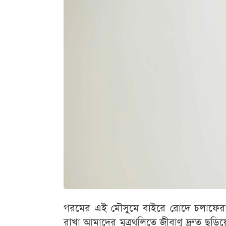
গরমের এই মৌসুমে বাইরে রোদে চলাফেরা 
রাখা আমাদের মূত্রথলিতে জীবাণু দ্রুত ছড়ি