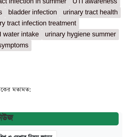
ract infection in summer
UTI awareness
s
bladder infection
urinary tract health
ry tract infection treatment
 water intake
urinary hygiene summer
d symptoms
ঠকের মতামত:
নিউজ