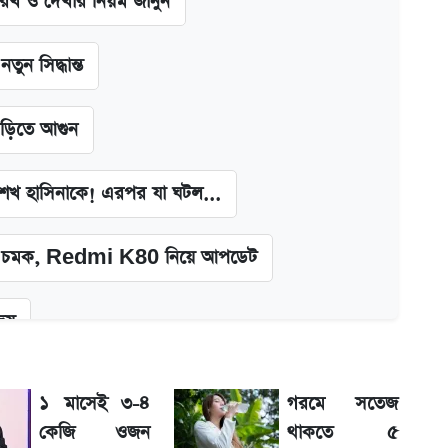
খ ও দেখার নিয়ম জানুন
ন সিদ্ধান্ত
াড়িতে আগুন
া শেখ হাসিনাকে! এরপর যা ঘটল...
চমক, Redmi K80 নিয়ে আপডেট
জয়
দিলীপ ঘোষ
১ মাসেই ৩-৪
গরমে সতেজ
কেজি ওজন
থাকতে ৫