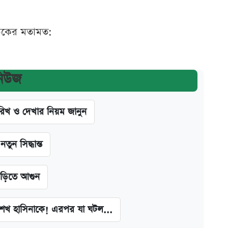
ঠকের মতামত:
নিউজ
খ ও দেখার নিয়ম জানুন
ন সিদ্ধান্ত
াড়িতে আগুন
া শেখ হাসিনাকে! এরপর যা ঘটল...