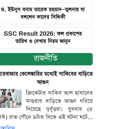
ড. ইউনূস বনাম তারেক রহমান—তুলনায় যা
বললেন কাদের সিদ্দিকী
SSC Result 2026: ফল প্রকাশের
তারিখ ও দেখার নিয়ম জানুন
রাজনীতি
়ারবাজার কেলেঙ্কারির মধ্যেই সাকিবের বাড়িতে
আগুন
ক্রিকেটার সাকিব আল হাসানের
মাগুরার বাড়িতে আগুন ধরিয়ে
দিয়েছে দুর্বৃত্তরা। বুধবার (৫
স্ট) রাত পৌনে ৯টার দিকে এই ঘটনা ঘটে...
িস্তারিত