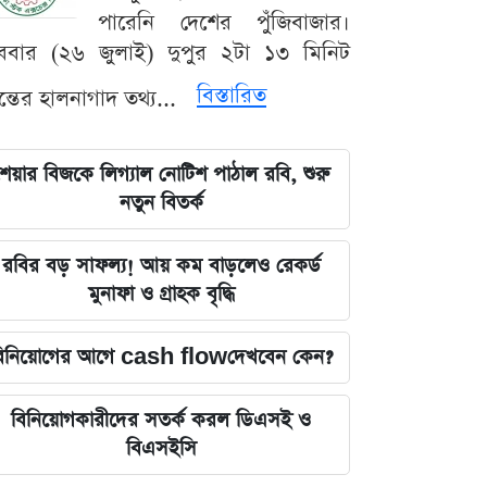
পারেনি দেশের পুঁজিবাজার।
ববার (২৬ জুলাই) দুপুর ২টা ১৩ মিনিট
বিস্তারিত
যন্তের হালনাগাদ তথ্য...
েয়ার বিজকে লিগ্যাল নোটিশ পাঠাল রবি, শুরু
নতুন বিতর্ক
রবির বড় সাফল্য! আয় কম বাড়লেও রেকর্ড
মুনাফা ও গ্রাহক বৃদ্ধি
িনিয়োগের আগে cash flowদেখবেন কেন?
বিনিয়োগকারীদের সতর্ক করল ডিএসই ও
বিএসইসি