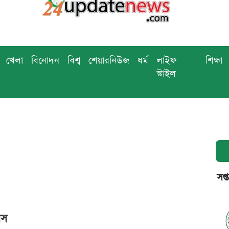
খেলা
বিনোদন
বিশ্ব
শেয়ারনিউজ
ধর্ম
লাইফ
শিক্ষা
স্টাইল
সপ্
াস