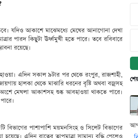
?
কবে। যদিও আকাশে মাঝেমধ্যে মেঘের আনাগোনা দেখা
রার পারদ কিছুটা ঊর্ধ্বমুখী হতে পারে। তবে রবিবারে
্ভাবনা রয়েছে।
আবহাওয়া। এদিন সকাল ৯টার পর থেকে রংপুর, রাজশাহী,
শেয
জায়গায় হালকা থেকে মাঝারি ধরনের বৃষ্টি অথবা বজ্রসহ
কি অংশে মেঘলা আকাশসহ শুষ্ক আবহাওয়া থাকতে পারে।
 পারে।
আগ
৫টি বিভাগের পাশাপাশি ময়মনসিংহ ও সিলেট বিভাগের
য়া হয়েছে। এদিন রাতের তাপমাত্রা সামান্য বৃদ্ধি পেলেও
ব