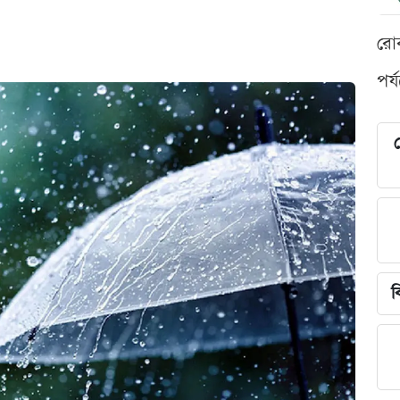
রো
পর্
শ
ব