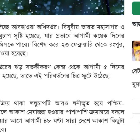
আজক
িচ্ছে আবহাওয়া অধিদপ্তর। বিষুবীয় ভারত মহাসাগর ও
ুচাপ সৃষ্টি হয়েছে, যার প্রভাবে আগামী কয়েক দিনের
মিলতে পারে। বিশেষ করে ২৩ ফেব্রুয়ারি থেকে রংপুর,
দেওয়া হয়েছে।
্তরের ঝড় সতর্কীকরণ কেন্দ্র থেকে আগামী ৫ দিনের
রে
 হয়েছে, তাতে এই পরিবর্তনের চিত্র ফুটে উঠেছে।
মুদ
সক্রিয় থাকা লঘুচাপটি আরও ঘনীভূত হয়ে পশ্চিম-
লে আকাশ মেঘাচ্ছন্ন হওয়ার পাশাপাশি ক্রমান্বয়ে বদলে
হওয়ার আগে আগামী ৪৮ ঘণ্টা সারা দেশে আকাশ কিছুটা
বে।