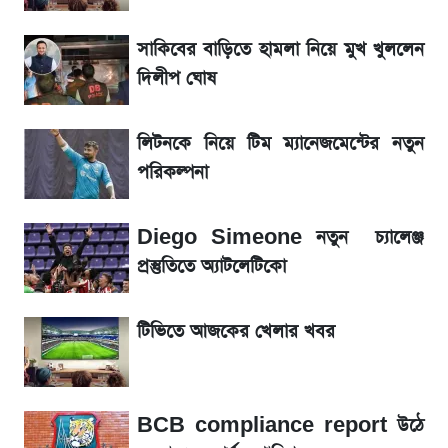
সাকিবের বাড়িতে হামলা নিয়ে মুখ খুললেন
তাপমাত্রা নিয়ে নতুন পূর্বাভাস দিল আবহাওয়া অফিস
দিলীপ ঘোষ
আগে দেখে নিন, আজকের সোনার নতুন দাম
লিটনকে নিয়ে টিম ম্যানেজমেন্টের নতুন
রবির বড় সাফল্য! আয় কম বাড়লেও রেকর্ড মুনাফা ও
পরিকল্পনা
গ্রাহক বৃদ্ধি
Diego Simeone নতুন চ্যালেঞ্জ
টিভিতে আজকের খেলা (৭ আগস্ট)
প্রস্তুতিতে অ্যাটলেটিকো
সৌদিতে বাংলাদেশিদের আকামা নবায়নে বদলে গেল
টিভিতে আজকের খেলার খবর
নিয়ম
BCB compliance report উঠে