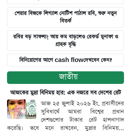
শেয়ার বিজকে লিগ্যাল নোটিশ পাঠাল রবি, শুরু নতুন
বিতর্ক
রবির বড় সাফল্য! আয় কম বাড়লেও রেকর্ড মুনাফা ও
গ্রাহক বৃদ্ধি
বিনিয়োগের আগে cash flowদেখবেন কেন?
জাতীয়
আজকের মুদ্রা বিনিময় হার: এক নজরে সব দেশের রেট
আজ ২৫ জুলাই ২০২৬ ইং, প্রবাসীদের
সুবিধার্থে আমরা বিশ্বের প্রধান
দেশগুলোর টাকার রেট হালনাগাদ
করেছি। তবে মনে রাখবেন, মুদ্রার বিনিময়...