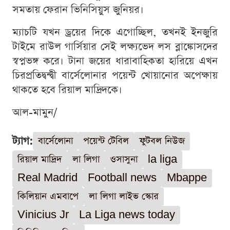
সমতায় ফেরান ভিনিসিয়ুস জুনিয়র।
ম্যাচটি যখন ড্রয়ের দিকে এগোচ্ছিল, তখনই ইনজুরি
টাইমে রাউল গার্সিয়ার সেই লক্ষ্যভেদ লস ব্লাঙ্কোসদের
স্বপ্নভঙ্গ করে। টানা জয়ের ধারাবাহিকতা হারিয়ে এখন
চিরপ্রতিদ্বন্দ্বী বার্সেলোনার পয়েন্ট খোয়ানোর অপেক্ষায়
থাকতে হবে রিয়াল মাদ্রিদকে।
আল-মামুন/
ট্যাগ:
বার্সেলোনা
পয়েন্ট টেবিল
ফুটবল নিউজ
রিয়াল মাদ্রিদ
লা লিগা
ওসাসুনা
la liga
Real Madrid
Football news
Mbappe
কিলিয়ান এমবাপে
লা লিগা লাইভ স্কোর
Vinicius Jr
La Liga news today