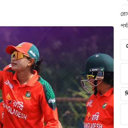
রো
পর্
শ
ব