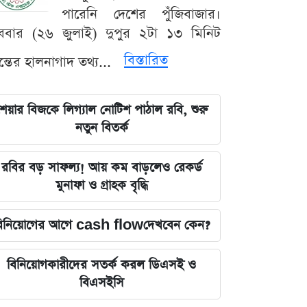
পারেনি দেশের পুঁজিবাজার।
ববার (২৬ জুলাই) দুপুর ২টা ১৩ মিনিট
বিস্তারিত
যন্তের হালনাগাদ তথ্য...
েয়ার বিজকে লিগ্যাল নোটিশ পাঠাল রবি, শুরু
নতুন বিতর্ক
রবির বড় সাফল্য! আয় কম বাড়লেও রেকর্ড
মুনাফা ও গ্রাহক বৃদ্ধি
িনিয়োগের আগে cash flowদেখবেন কেন?
বিনিয়োগকারীদের সতর্ক করল ডিএসই ও
বিএসইসি