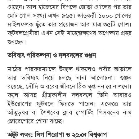
গেছেন। আল হাজেমের বিপক্ষে জোড়া গোলের পর তার
মোট গোল সংখ্যা এখন ৯৬৫। জাদুকরী ১০০০ গোলের
মাইলফলক ছুঁতে তার প্রয়োজন আর মাত্র ৩৫টি গোল।
ফুটবলপ্রেমীরা এখন সেই মাহেন্দ্রক্ষণের অপেক্ষায় প্রহর
গুনছেন।
ভবিষ্যৎ পরিকল্পনা ও দলবদলের গুঞ্জন
মাঠের পারফরম্যান্সে উজ্জ্বল থাকলেও পর্দার আড়ালে
তার ভবিষ্যৎ নিয়ে চলছে নানা আলোচনা। গুঞ্জন
রয়েছে, সৌদি আরবের জীবনে ঠিক তৃপ্ত নন রোনালদো।
ফলে আসন্ন গ্রীষ্মকালীন দলবদলে তিনি আবারও
ইউরোপের ফুটবলে ফিরতে পারেন। এক্ষেত্রে তার
আঁতুড়ঘর বা শৈশবের ক্লাব স্পোর্টিং লিসবনের নাম
জোরেশোরে শোনা যাচ্ছে।
অটুট লক্ষ্য: লিগ শিরোপা ও ২০েনে বিশ্বকাপ