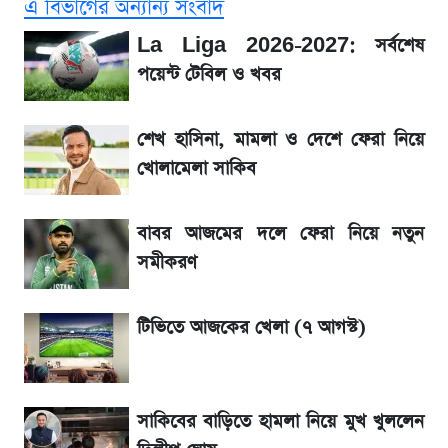
এ বিভাগের অন্যান্য সংবাদ
Snapdragon 8 Gen 3 ফোনে নতুন চমক,
La Liga 2026-2027: সর্বশেষ
Redmi K80 নিয়ে আপডেট
পয়েন্ট টেবিল ও খবর
সাকিবের বাড়িতে হামলা নিয়ে মুখ খুললেন দিলীপ
শেখ হাসিনা, মামলা ও দেশে ফেরা নিয়ে
ঘোষ
খোলামেলা সাকিব
জেনে নিন আজকের সোনা ও রুপার সর্বশেষ দাম
বাবর আজমের দলে ফেরা নিয়ে নতুন
সমীকরণ
১৮০ দিনের মূল্যায়ন শেষে মন্ত্রিসভায় পরিবর্তন
টিভিতে আজকের খেলা (৭ আগস্ট)
SSC Result 2026: যে ৩ উপায়ে জানা যাবে
ফল
সাকিবের বাড়িতে হামলা নিয়ে মুখ খুললেন
তাপমাত্রা নিয়ে নতুন পূর্বাভাস দিল আবহাওয়া অফিস