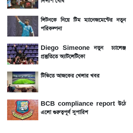
দিলীপ ঘোষ
আগে দেখে নিন, আজকের সোনার নতুন দাম
লিটনকে নিয়ে টিম ম্যানেজমেন্টের নতুন
রবির বড় সাফল্য! আয় কম বাড়লেও রেকর্ড মুনাফা ও
পরিকল্পনা
গ্রাহক বৃদ্ধি
Diego Simeone নতুন চ্যালেঞ্জ
টিভিতে আজকের খেলা (৭ আগস্ট)
প্রস্তুতিতে অ্যাটলেটিকো
সৌদিতে বাংলাদেশিদের আকামা নবায়নে বদলে গেল
টিভিতে আজকের খেলার খবর
নিয়ম
BCB compliance report উঠে
এলো গুরুত্বপূর্ণ সুপারিশ