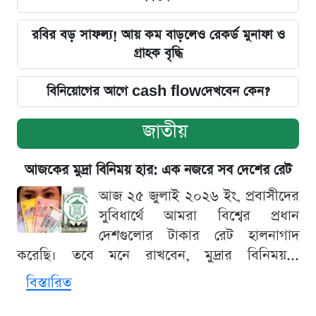
রবির বড় সাফল্য! আয় কম বাড়লেও রেকর্ড মুনাফা ও
গ্রাহক বৃদ্ধি
বিনিয়োগের আগে cash flowদেখবেন কেন?
জাতীয়
আজকের মুদ্রা বিনিময় হার: এক নজরে সব দেশের রেট
আজ ২৫ জুলাই ২০২৬ ইং, প্রবাসীদের
সুবিধার্থে আমরা বিশ্বের প্রধান
দেশগুলোর টাকার রেট হালনাগাদ
করেছি। তবে মনে রাখবেন, মুদ্রার বিনিময়...
বিস্তারিত