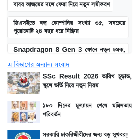
বাবর আজমের দলে ফেরা নিয়ে নতুন সমীকরণ
ডিএসইতে বন্ধ কোম্পানির সংখ্যা ৩৫, সবচেয়ে
পুরোনোটি ২৪ বছর ধরে নিষ্ক্রিয়
Snapdragon 8 Gen 3 ফোনে নতুন চমক,
Redmi K80 নিয়ে আপডেট
এ বিভাগের অন্যান্য সংবাদ
SSC Result 2026: যে ৩ উপায়ে জানা যাবে
SSc Result 2026 তারিখ চূড়ান্ত,
ফল
স্কুলে ভর্তি নিয়ে নতুন নিয়ম
১৮০ দিনের মূল্যায়ন শেষে মন্ত্রিসভায় পরিবর্তন
১৮০ দিনের মূল্যায়ন শেষে মন্ত্রিসভায়
পরিবর্তন
জেনে নিন আজকের সোনা ও রুপার সর্বশেষ দাম
সরকারি চাকরিজীবীদের জন্য বড় সুখবর!