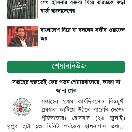
শেখ হাসিনার বক্তব্য ঘিরে ভারতকে কড়া
বার্তা বাংলাদেশের
বাংলাদেশ নিয়ে যা বললেন সজীব ওয়াজেদ
জয়
শেয়ারনিউজ
সপ্তাহের শুরুতেই ফের পতন শেয়ারবাজারে, কারণ যা
জানা গেল
সপ্তাহের প্রথম কার্যদিবসেও নিম্নমুখী
প্রবণতা কাটিয়ে উঠতে পারেনি দেশের
পুঁজিবাজার। রোববার (২৬ জুলাই)
দুপুর ২টা ১৩ মিনিট পর্যন্তের হালনাগাদ তথ্য...