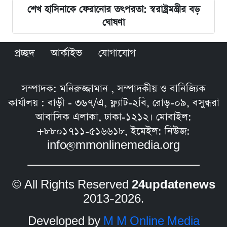
শেখ হাসিনাকে ফেরানোর তৎপরতা: স্বরাষ্ট্রমন্ত্রীর বড়
ঘোষণা
প্রচ্ছদ
আর্কাইভ
যোগাযোগ
সম্পাদক: মনিরুজ্জামান , সম্পাদকীয় ও বানিজ্যিক
কার্যালয় : বাড়ী - ৩৬৭/এ, ফ্ল্যাট-২বি, রোড়-০৯, বসুন্ধরা
আবাসিক এলাকা, ঢাকা-১২১২। মোবাইল:
+৮৮০১৭১১-৫১৬৬১৮, ইমেইল: নিউজ:
info@mmonlinemedia.org
© All Rights Reserved
24updatenews
2013–2026.
Developed by
M M Online Media