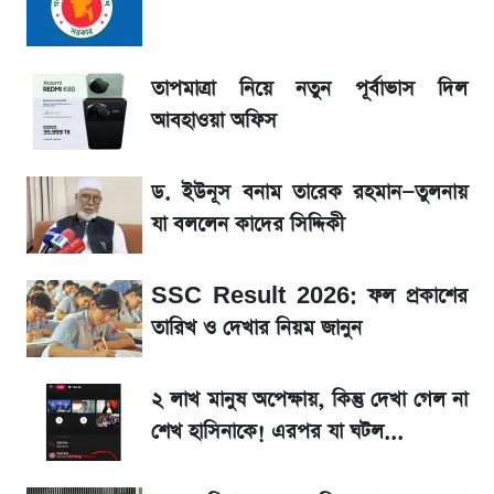
আগে দেখে নিন, আজকের সোনার নতুন দাম
তাপমাত্রা নিয়ে নতুন পূর্বাভাস দিল আবহাওয়া অফিস
তাপমাত্রা নিয়ে নতুন পূর্বাভাস দিল
আবহাওয়া অফিস
টিভিতে আজকের খেলা (৭ আগস্ট)
ড. ইউনূস বনাম তারেক রহমান—তুলনায়
সৌদিতে বাংলাদেশিদের আকামা নবায়নে বদলে গেল
যা বললেন কাদের সিদ্দিকী
নিয়ম
SSC Result 2026: ফল প্রকাশের
La Liga 2026-2027: সর্বশেষ পয়েন্ট টেবিল ও
খবর
তারিখ ও দেখার নিয়ম জানুন
একদিনের ব্যবধানে আজকের সোনার দাম
২ লাখ মানুষ অপেক্ষায়, কিন্তু দেখা গেল না
শেখ হাসিনাকে! এরপর যা ঘটল...
ড. ইউনূস বনাম তারেক রহমান—তুলনায় যা বললেন
কাদের সিদ্দিকী