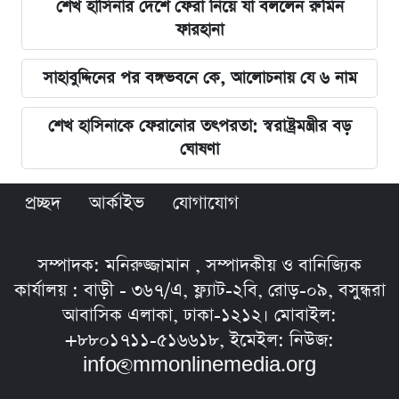
শেখ হাসিনার দেশে ফেরা নিয়ে যা বললেন রুমিন
ফারহানা
সাহাবুদ্দিনের পর বঙ্গভবনে কে, আলোচনায় যে ৬ নাম
শেখ হাসিনাকে ফেরানোর তৎপরতা: স্বরাষ্ট্রমন্ত্রীর বড়
ঘোষণা
প্রচ্ছদ
আর্কাইভ
যোগাযোগ
সম্পাদক: মনিরুজ্জামান , সম্পাদকীয় ও বানিজ্যিক
কার্যালয় : বাড়ী - ৩৬৭/এ, ফ্ল্যাট-২বি, রোড়-০৯, বসুন্ধরা
আবাসিক এলাকা, ঢাকা-১২১২। মোবাইল:
+৮৮০১৭১১-৫১৬৬১৮, ইমেইল: নিউজ:
info@mmonlinemedia.org