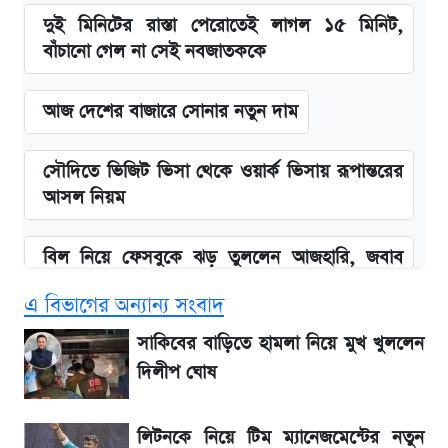
দুই মিনিটের রাস্তা পেরোতেই লাগল ১৫ মিনিট,
বাঁচানো গেল না সেই নবজাতককে
আজ দেশের বাজারে সোনার নতুন দাম
সৌদিতে ভিজিট ভিসা থেকে ওয়ার্ক ভিসায় রূপান্তরের
আসল নিয়ম
বিল নিয়ে ফেসবুকে ঝড় তুললেন আজহারি, জবাব
দিল বিদ্যুৎ বিভাগ
এ বিভাগের অন্যান্য সংবাদ
বাংলাদেশ নিয়ে যা বললেন সজীব ওয়াজেদ জয়
সাকিবের বাড়িতে হামলা নিয়ে মুখ খুললেন
দিলীপ ঘোষ
২ লাখ মানুষ অপেক্ষায়, কিন্তু দেখা গেল না শেখ
হাসিনাকে! এরপর যা ঘটল...
লিটনকে নিয়ে টিম ম্যানেজমেন্টের নতুন