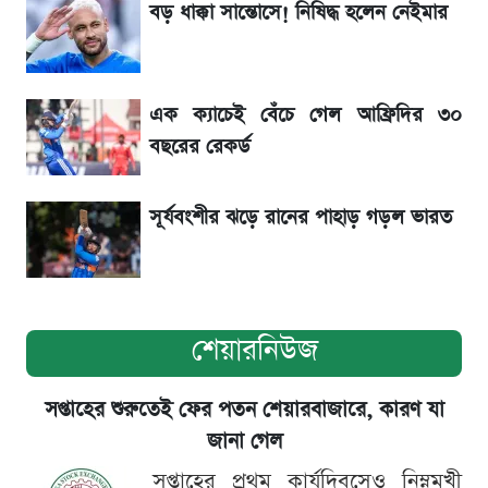
বড় ধাক্কা সান্তোসে! নিষিদ্ধ হলেন নেইমার
৬ আগস্ট দেশের বাজারে স্বর্ণের দাম
এক ক্যাচেই বেঁচে গেল আফ্রিদির ৩০
শেখ হাসিনার বক্তব্য ঘিরে ভারতকে কড়া বার্তা
বছরের রেকর্ড
বাংলাদেশের
সূর্যবংশীর ঝড়ে রানের পাহাড় গড়ল ভারত
শেয়ারনিউজ
সপ্তাহের শুরুতেই ফের পতন শেয়ারবাজারে, কারণ যা
জানা গেল
সপ্তাহের প্রথম কার্যদিবসেও নিম্নমুখী