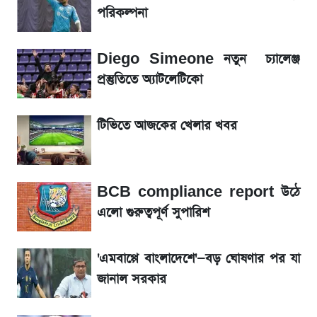
পরিকল্পনা
আগামী ৪ দিনের আবহাওয়া নিয়ে বড় সতর্কবার্তা
Diego Simeone নতুন চ্যালেঞ্জ
লিটনকে নিয়ে টিম ম্যানেজমেন্টের নতুন পরিকল্পনা
প্রস্তুতিতে অ্যাটলেটিকো
আগামীকালই স্পষ্ট হবে এসএসসি ফল প্রকাশের
টিভিতে আজকের খেলার খবর
তারিখ
সাকিবের বাড়িতে হামলা নিয়ে মুখ খুললেন দিলীপ
BCB compliance report উঠে
ঘোষ
এলো গুরুত্বপূর্ণ সুপারিশ
শেখ হাসিনার দেশে ফেরা নিয়ে যা বললেন রুমিন
ফারহানা
'এমবাপ্পে বাংলাদেশে'—বড় ঘোষণার পর যা
জানাল সরকার
লাফিয়ে বাড়ল স্বর্ণের দাম, এক মাসের মধ্যে সর্বোচ্চ
রেকর্ড