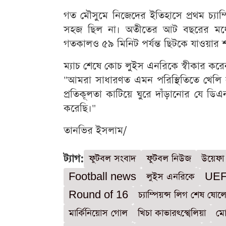
গত মৌসুমে নিজেদের ইতিহাসে প্রথম চ্যা
সহজ ছিল না। অতীতের আট বছরের মধ্য
গতকালও ৫৯ মিনিট পর্যন্ত ছিটকে যাওয়ার শ
ম্যাচ শেষে কোচ লুইস এনরিকে স্বীকার করেন
"আমরা সাধারণত এমন পরিস্থিতিতে খেলি না
প্রতিকূলতা কাটিয়ে ঘুরে দাঁড়ানোর যে 
করেছি।"
তানভির ইসলাম/
ট্যাগ:
ফুটবল সংবাদ
ফুটবল নিউজ
উয়েফা চ
Football news
লুইস এনরিকে
UEF
Round of 16
চ্যাম্পিয়ন্স লিগ শেষ ষোল
মার্কিনিয়োস গোল
খিচা কাভারৎস্খেলিয়া
মো