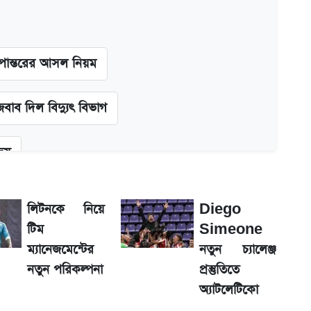
ূপান্তরের আসল নিয়ম
বাব দিল বিদ্যুৎ বিভাগ
জয়
া শেখ হাসিনাকে! এরপর যা ঘটল...
লিটনকে নিয়ে
Diego
টিম
Simeone
র্তা
ম্যানেজমেন্টের
নতুন চ্যালেঞ্জ
নতুন পরিকল্পনা
প্রস্তুতিতে
কল্পনা
অ্যাটলেটিকো