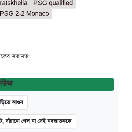
ratskhelia
PSG qualified
PSG 2-2 Monaco
ঠকের মতামত:
নিউজ
াড়িতে আগুন
িট, বাঁচানো গেল না সেই নবজাতককে