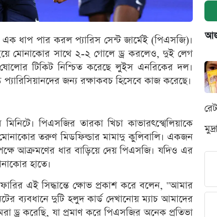
আজক
এক ধাপ পার করল প্যারিস সেন্ট জার্মেই (পিএসজি)।
ইয়ে মোনাকোর সাথে ২-২ গোলে ড্র করলেও, দুই লেগ
ষ ষোলোর টিকিট নিশ্চিত করেছে লুইস এনরিকের দল।
ত প্যারিসিয়ানদের জন্য রক্ষাকবচ হিসেবে কাজ করেছে।
রে
 মিনিটে। পিএসজির তারকা খিচা কাভারৎস্খেলিয়াকে
মুদ
ন মোনাকোর তরুণ মিডফিল্ডার মামাদু কুলিবালি। একজন
পক্ষে আক্রমণের ধার বাড়িয়ে দেয় পিএসজি। যদিও এর
মোনাকোর হাতে।
রির এই সিদ্ধান্তে ক্ষোভ প্রকাশ করে বলেন, "আমার
 মিনিটের ব্যবধানে দুটি হলুদ কার্ড দেখানোয় ম্যাচ আমাদের
 ড্র করেছি, যা প্রমাণ করে পিএসজির অনেক প্রতিভা