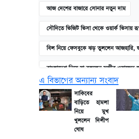
আজ দেশের বাজারে সোনার নতুন দাম
সৌদিতে ভিজিট ভিসা থেকে ওয়ার্ক ভিসায় র
বিল নিয়ে ফেসবুকে ঝড় তুললেন আজহারি, জ
বাংলাদেশ নিয়ে যা বললেন সজীব ওয়াজেদ 
এ বিভাগের অন্যান্য সংবাদ
২ লাখ মানুষ অপেক্ষায়, কিন্তু দেখা গেল ন
সাকিবের
বাড়িতে হামলা
আগামী ৪ দিনের আবহাওয়া নিয়ে বড় সতর্কবা
নিয়ে মুখ
খুললেন দিলীপ
লিটনকে নিয়ে টিম ম্যানেজমেন্টের নতুন পরি
ঘোষ