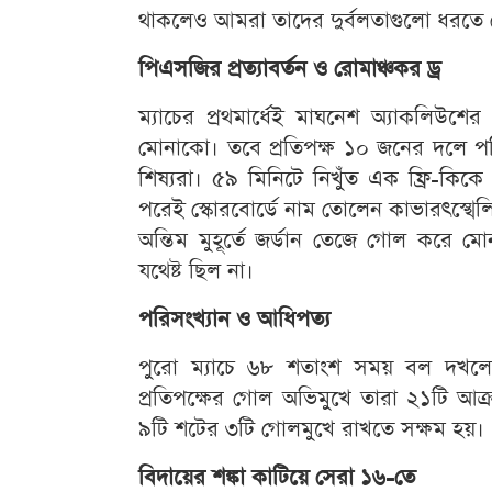
থাকলেও আমরা তাদের দুর্বলতাগুলো ধরতে 
পিএসজির প্রত্যাবর্তন ও রোমাঞ্চকর ড্র
ম্যাচের প্রথমার্ধেই মাঘনেশ অ্যাকলিউ
মোনাকো। তবে প্রতিপক্ষ ১০ জনের দলে
শিষ্যরা। ৫৯ মিনিটে নিখুঁত এক ফ্রি-কি
পরেই স্কোরবোর্ডে নাম তোলেন কাভারৎস্খেল
অন্তিম মুহূর্তে জর্ডান তেজে গোল করে
যথেষ্ট ছিল না।
পরিসংখ্যান ও আধিপত্য
পুরো ম্যাচে ৬৮ শতাংশ সময় বল দখলে 
প্রতিপক্ষের গোল অভিমুখে তারা ২১টি আক্
৯টি শটের ৩টি গোলমুখে রাখতে সক্ষম হয়।
বিদায়ের শঙ্কা কাটিয়ে সেরা ১৬-তে