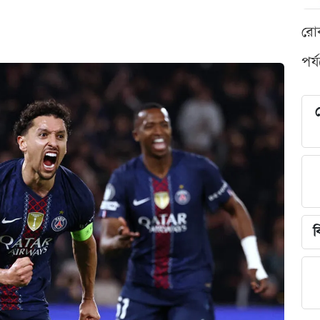
রো
পর্
শ
ব