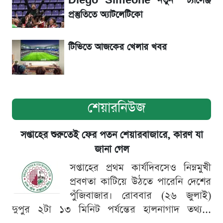
Diego Simeone নতুন চ্যালেঞ্জ
প্রস্তুতিতে অ্যাটলেটিকো
টিভিতে আজকের খেলার খবর
শেয়ারনিউজ
সপ্তাহের শুরুতেই ফের পতন শেয়ারবাজারে, কারণ যা
জানা গেল
সপ্তাহের প্রথম কার্যদিবসেও নিম্নমুখী
প্রবণতা কাটিয়ে উঠতে পারেনি দেশের
পুঁজিবাজার। রোববার (২৬ জুলাই)
দুপুর ২টা ১৩ মিনিট পর্যন্তের হালনাগাদ তথ্য...