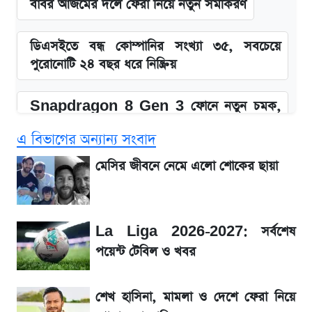
বাবর আজমের দলে ফেরা নিয়ে নতুন সমীকরণ
ডিএসইতে বন্ধ কোম্পানির সংখ্যা ৩৫, সবচেয়ে
পুরোনোটি ২৪ বছর ধরে নিষ্ক্রিয়
Snapdragon 8 Gen 3 ফোনে নতুন চমক,
Redmi K80 নিয়ে আপডেট
এ বিভাগের অন্যান্য সংবাদ
SSC Result 2026: যে ৩ উপায়ে জানা যাবে
মেসির জীবনে নেমে এলো শোকের ছায়া
ফল
১৮০ দিনের মূল্যায়ন শেষে মন্ত্রিসভায় পরিবর্তন
La Liga 2026-2027: সর্বশেষ
পয়েন্ট টেবিল ও খবর
জেনে নিন আজকের সোনা ও রুপার সর্বশেষ দাম
শেখ হাসিনা, মামলা ও দেশে ফেরা নিয়ে
আগে দেখে নিন, আজকের সোনার নতুন দাম