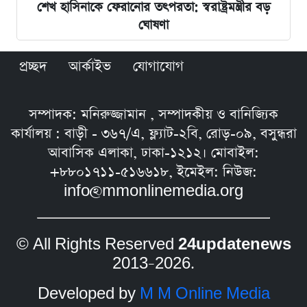
শেখ হাসিনাকে ফেরানোর তৎপরতা: স্বরাষ্ট্রমন্ত্রীর বড়
ঘোষণা
প্রচ্ছদ
আর্কাইভ
যোগাযোগ
সম্পাদক: মনিরুজ্জামান , সম্পাদকীয় ও বানিজ্যিক
কার্যালয় : বাড়ী - ৩৬৭/এ, ফ্ল্যাট-২বি, রোড়-০৯, বসুন্ধরা
আবাসিক এলাকা, ঢাকা-১২১২। মোবাইল:
+৮৮০১৭১১-৫১৬৬১৮, ইমেইল: নিউজ:
info@mmonlinemedia.org
© All Rights Reserved
24updatenews
2013–2026.
Developed by
M M Online Media