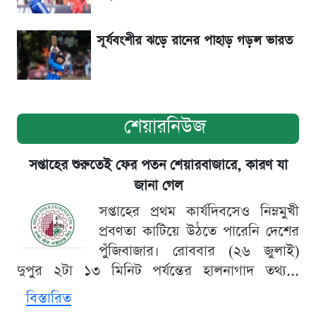
শেখ হাসিনার বক্তব্য ঘিরে ভারতকে কড়া বার্তা
বাংলাদেশের
সূর্যবংশীর ঝড়ে রানের পাহাড় গড়ল ভারত
শেয়ারনিউজ
সপ্তাহের শুরুতেই ফের পতন শেয়ারবাজারে, কারণ যা
জানা গেল
সপ্তাহের প্রথম কার্যদিবসেও নিম্নমুখী
প্রবণতা কাটিয়ে উঠতে পারেনি দেশের
পুঁজিবাজার। রোববার (২৬ জুলাই)
দুপুর ২টা ১৩ মিনিট পর্যন্তের হালনাগাদ তথ্য...
বিস্তারিত