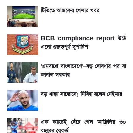
শেখ হাসিনার দেশে ফেরা নিয়ে যা বললেন রুমিন
টিভিতে আজকের খেলার খবর
ফারহানা
লাফিয়ে বাড়ল স্বর্ণের দাম, এক মাসের মধ্যে সর্বোচ্চ
BCB compliance report উঠে
রেকর্ড
এলো গুরুত্বপূর্ণ সুপারিশ
শেয়ার বিজকে লিগ্যাল নোটিশ পাঠাল রবি, শুরু নতুন
বিতর্ক
'এমবাপ্পে বাংলাদেশে'—বড় ঘোষণার পর যা
জানাল সরকার
রবির বড় সাফল্য! আয় কম বাড়লেও রেকর্ড মুনাফা ও
গ্রাহক বৃদ্ধি
বড় ধাক্কা সান্তোসে! নিষিদ্ধ হলেন নেইমার
সৌদিতে বাংলাদেশিদের আকামা নবায়নে বদলে গেল
নিয়ম
এক ক্যাচেই বেঁচে গেল আফ্রিদির ৩০
বছরের রেকর্ড