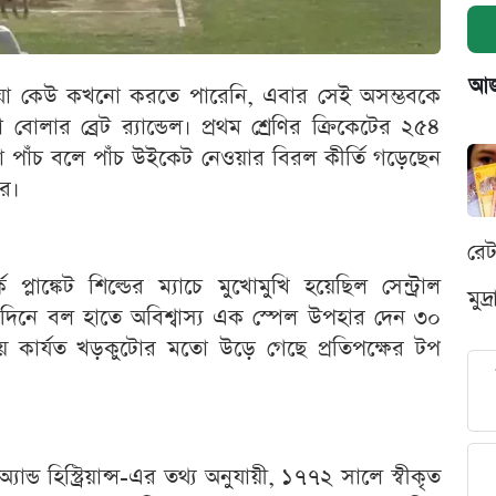
আজক
ে যা কেউ কখনো করতে পারেনি, এবার সেই অসম্ভবকে
োলার ব্রেট র‌্যান্ডেল। প্রথম শ্রেণির ক্রিকেটের ২৫৪
া পাঁচ বলে পাঁচ উইকেট নেওয়ার বিরল কীর্তি গড়েছেন
ার।
রে
 প্লাঙ্কেট শিল্ডের ম্যাচে মুখোমুখি হয়েছিল সেন্ট্রাল
মুদ
র দ্বিতীয় দিনে বল হাতে অবিশ্বাস্য এক স্পেল উপহার দেন ৩০
য়ে কার্যত খড়কুটোর মতো উড়ে গেছে প্রতিপক্ষের টপ
অ্যান্ড হিস্ট্রিয়ান্স-এর তথ্য অনুযায়ী, ১৭৭২ সালে স্বীকৃত