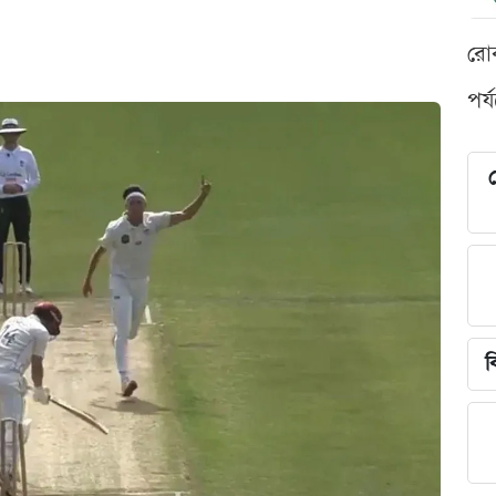
রো
পর্
শ
ব