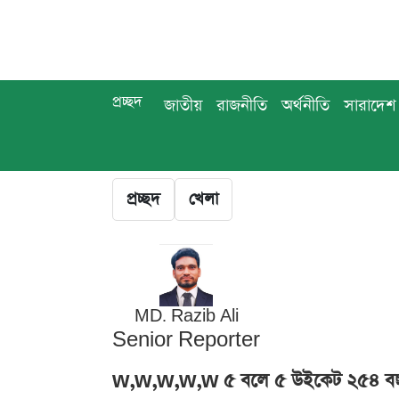
প্রচ্ছদ
জাতীয়
রাজনীতি
অর্থনীতি
সারাদেশ
প্রচ্ছদ
খেলা
MD. Razib Ali
Senior Reporter
w,w,w,w,w ৫ বলে ৫ উইকেট ২৫৪ বছরে প