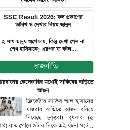
বললেন কাদের সিদ্দিকী
SSC Result 2026: ফল প্রকাশের
তারিখ ও দেখার নিয়ম জানুন
২ লাখ মানুষ অপেক্ষায়, কিন্তু দেখা গেল না
শেখ হাসিনাকে! এরপর যা ঘটল...
রাজনীতি
়ারবাজার কেলেঙ্কারির মধ্যেই সাকিবের বাড়িতে
আগুন
ক্রিকেটার সাকিব আল হাসানের
মাগুরার বাড়িতে আগুন ধরিয়ে
দিয়েছে দুর্বৃত্তরা। বুধবার (৫
স্ট) রাত পৌনে ৯টার দিকে এই ঘটনা ঘটে...