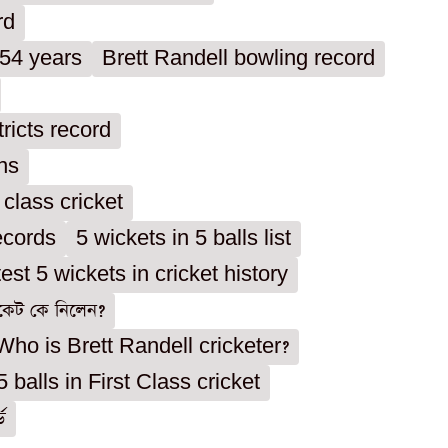
rd
 254 years
Brett Randell bowling record
tricts record
uns
 class cricket
ecords
5 wickets in 5 balls list
est 5 wickets in cricket history
কেট কে নিলেন?
Who is Brett Randell cricketer?
5 balls in First Class cricket
ড