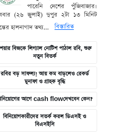
পারেনি দেশের পুঁজিবাজার।
ববার (২৬ জুলাই) দুপুর ২টা ১৩ মিনিট
বিস্তারিত
যন্তের হালনাগাদ তথ্য...
েয়ার বিজকে লিগ্যাল নোটিশ পাঠাল রবি, শুরু
নতুন বিতর্ক
রবির বড় সাফল্য! আয় কম বাড়লেও রেকর্ড
মুনাফা ও গ্রাহক বৃদ্ধি
িনিয়োগের আগে cash flowদেখবেন কেন?
বিনিয়োগকারীদের সতর্ক করল ডিএসই ও
বিএসইসি