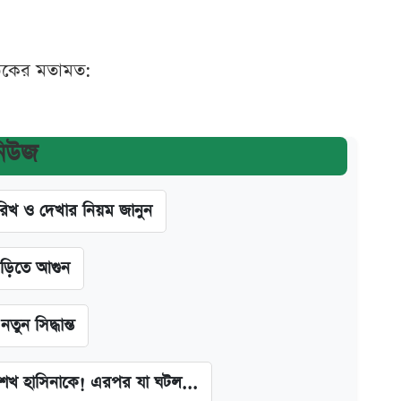
ঠকের মতামত:
নিউজ
খ ও দেখার নিয়ম জানুন
াড়িতে আগুন
ন সিদ্ধান্ত
া শেখ হাসিনাকে! এরপর যা ঘটল...