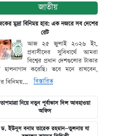
জাতীয়
ের মুদ্রা বিনিময় হার: এক নজরে সব দেশের
রেট
আজ ২৫ জুলাই ২০২৬ ইং,
প্রবাসীদের সুবিধার্থে আমরা
বিশ্বের প্রধান দেশগুলোর টাকার
ট হালনাগাদ করেছি। তবে মনে রাখবেন,
বিস্তারিত
্রার বিনিময়...
তাপমাত্রা নিয়ে নতুন পূর্বাভাস দিল আবহাওয়া
অফিস
ড. ইউনূস বনাম তারেক রহমান—তুলনায় যা