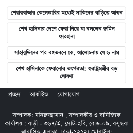
শেয়ারবাজার কেলেঙ্কারির মধ্যেই সাকিবের বাড়িতে আগুন
শেখ হাসিনার দেশে ফেরা নিয়ে যা বললেন রুমিন
ফারহানা
সাহাবুদ্দিনের পর বঙ্গভবনে কে, আলোচনায় যে ৬ নাম
শেখ হাসিনাকে ফেরানোর তৎপরতা: স্বরাষ্ট্রমন্ত্রীর বড়
ঘোষণা
প্রচ্ছদ
আর্কাইভ
যোগাযোগ
সম্পাদক: মনিরুজ্জামান , সম্পাদকীয় ও বানিজ্যিক
কার্যালয় : বাড়ী - ৩৬৭/এ, ফ্ল্যাট-২বি, রোড়-০৯, বসুন্ধরা
আবাসিক এলাকা, ঢাকা-১২১২। মোবাইল: