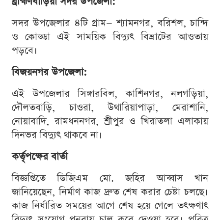
ব্রাহ্মণবাড়িয়া সদর উপজেলা:
সদর উপজেলার ৪টি গ্রাম— শ্যামনগর, বরিশল, চান্দি
ও কোড্ডা এই সাময়িক বিদ্যুৎ বিভ্রাটের আওতায়
পড়বে।
বিজয়নগর উপজেলা:
এই উপজেলার সিঙ্গারবিল, কাশিনগর, নলগড়িয়া,
দৌলতবাড়ি, চাওরা, উথারিয়াপাড়া, মেরাশানি,
নোয়াবাদি, রামধননগর, শ্রীপুর ও খিরাতলা এলাকায়
দিনভর বিদ্যুৎ থাকবে না।
কর্তৃপক্ষের বার্তা
বিজ্ঞপ্তিতে ডিজিএম মো. জহির আব্বাস খান
জানিয়েছেন, নির্মাণ কাজ দ্রুত শেষ করার চেষ্টা চলছে।
কাজ নির্ধারিত সময়ের আগে শেষ হয়ে গেলে তৎক্ষণাৎ
বিদ্যুৎ সংযোগ পুনরায় চালু করে দেওয়া হবে। পবিত্র