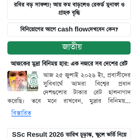
রবির বড় সাফল্য! আয় কম বাড়লেও রেকর্ড মুনাফা ও
গ্রাহক বৃদ্ধি
বিনিয়োগের আগে cash flowদেখবেন কেন?
জাতীয়
আজকের মুদ্রা বিনিময় হার: এক নজরে সব দেশের রেট
আজ ২৫ জুলাই ২০২৬ ইং, প্রবাসীদের
সুবিধার্থে আমরা বিশ্বের প্রধান
দেশগুলোর টাকার রেট হালনাগাদ
করেছি। তবে মনে রাখবেন, মুদ্রার বিনিময়...
বিস্তারিত
SSc Result 2026 তারিখ চূড়ান্ত, স্কুলে ভর্তি নিয়ে