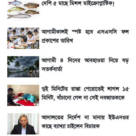
SSC Result 2026: যে ৩ উপায়ে জানা যাবে
দেশি ৫ মাছে মিলল মাইক্রোপ্লাস্টিক!
ফল
১৮০ দিনের মূল্যায়ন শেষে মন্ত্রিসভায় পরিবর্তন
আগামীকালই স্পষ্ট হবে এসএসসি ফল
প্রকাশের তারিখ
জেনে নিন আজকের সোনা ও রুপার সর্বশেষ দাম
আগামী ৪ দিনের আবহাওয়া নিয়ে বড়
আগে দেখে নিন, আজকের সোনার নতুন দাম
সতর্কবার্তা
তাপমাত্রা নিয়ে নতুন পূর্বাভাস দিল আবহাওয়া অফিস
দুই মিনিটের রাস্তা পেরোতেই লাগল ১৫
মিনিট, বাঁচানো গেল না সেই নবজাতককে
টিভিতে আজকের খেলা (৭ আগস্ট)
আদালতের নির্দেশ না মানায় ইউএনওর
সৌদিতে বাংলাদেশিদের আকামা নবায়নে বদলে গেল
কাছে ব্যাখ্যা চাইলেন বিচারক
নিয়ম