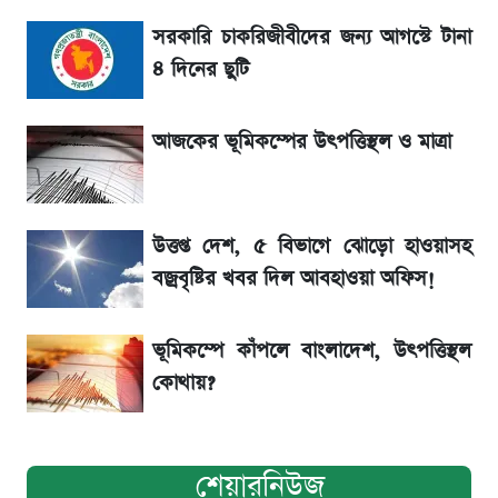
সরকারি চাকরিজীবীদের জন্য আগস্টে টানা
La Liga 2026-2027: সর্বশেষ পয়েন্ট টেবিল ও
খবর
৪ দিনের ছুটি
একদিনের ব্যবধানে আজকের সোনার দাম
আজকের ভূমিকম্পের উৎপত্তিস্থল ও মাত্রা
ড. ইউনূস বনাম তারেক রহমান—তুলনায় যা বললেন
কাদের সিদ্দিকী
উত্তপ্ত দেশ, ৫ বিভাগে ঝোড়ো হাওয়াসহ
বজ্রবৃষ্টির খবর দিল আবহাওয়া অফিস!
ভূমিকম্পে কাঁপলে বাংলাদেশ, উৎপত্তিস্থল
কোথায়?
শেয়ারনিউজ