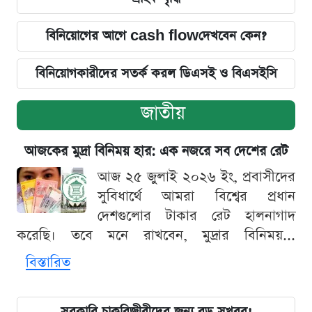
বিনিয়োগের আগে cash flowদেখবেন কেন?
বিনিয়োগকারীদের সতর্ক করল ডিএসই ও বিএসইসি
জাতীয়
আজকের মুদ্রা বিনিময় হার: এক নজরে সব দেশের রেট
আজ ২৫ জুলাই ২০২৬ ইং, প্রবাসীদের
সুবিধার্থে আমরা বিশ্বের প্রধান
দেশগুলোর টাকার রেট হালনাগাদ
করেছি। তবে মনে রাখবেন, মুদ্রার বিনিময়...
বিস্তারিত
সরকারি চাকরিজীবীদের জন্য বড় সুখবর!