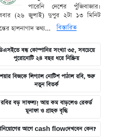
পারেনি দেশের পুঁজিবাজার।
ববার (২৬ জুলাই) দুপুর ২টা ১৩ মিনিট
বিস্তারিত
যন্তের হালনাগাদ তথ্য...
ডিএসইতে বন্ধ কোম্পানির সংখ্যা ৩৫, সবচেয়ে
পুরোনোটি ২৪ বছর ধরে নিষ্ক্রিয়
েয়ার বিজকে লিগ্যাল নোটিশ পাঠাল রবি, শুরু
নতুন বিতর্ক
রবির বড় সাফল্য! আয় কম বাড়লেও রেকর্ড
মুনাফা ও গ্রাহক বৃদ্ধি
িনিয়োগের আগে cash flowদেখবেন কেন?