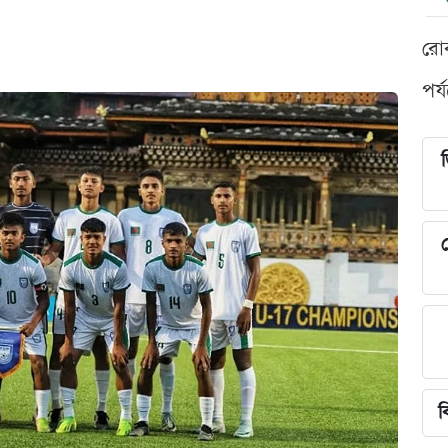
রো
পর্
শ
ব