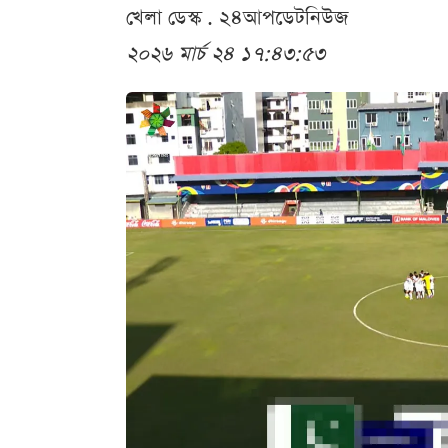
খেলা ডেস্ক . ২৪আপডেটনিউজ
২০২৬ মার্চ ২৪ ১৭:৪৩:৫৩