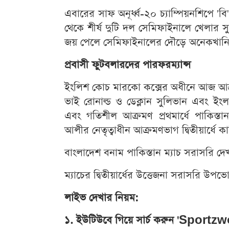
এবারের সাফ অনূর্ধ্ব-২০ চ্যাম্পিয়নশিপে 'ব
থেকে শীর্ষ দুটি দল সেমিফাইনালে খেলার স
জয় পেলে সেমিফাইনালের দৌড়ে অনেকখানি এ
প্রবাসী ফুটবলারদের পারফরম্যান্স
ইংলিশ কোচ মারকো কক্সের অধীনে আজ আক্রমণ
ভাই রোনাল্ড ও ডেক্লান সুলিভান এবং ইংল্
এবং গতিশীল আক্রমণ প্রথমার্ধে পাকিস্
আলীর নেতৃত্বাধীন আক্রমণভাগ দ্বিতীয়ার্ধে 
বাংলাদেশ বনাম পাকিস্তান ম্যাচ সরাসরি দ
ম্যাচের দ্বিতীয়ার্ধের উত্তেজনা সরাসরি 
লাইভ দেখার নিয়ম:
১. ইউটিউবে গিয়ে সার্চ করুন 'Sportz