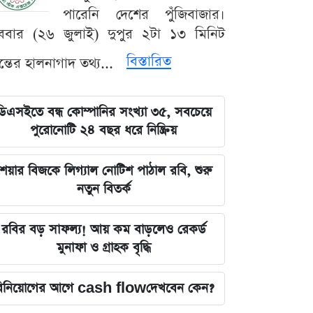
পারেনি দেশের পুঁজিবাজার।
ববার (২৬ জুলাই) দুপুর ২টা ১৩ মিনিট
বিস্তারিত
যন্তের হালনাগাদ তথ্য...
ডিএসইতে বন্ধ কোম্পানির সংখ্যা ৩৫, সবচেয়ে
পুরোনোটি ২৪ বছর ধরে নিষ্ক্রিয়
েয়ার বিজকে লিগ্যাল নোটিশ পাঠাল রবি, শুরু
নতুন বিতর্ক
রবির বড় সাফল্য! আয় কম বাড়লেও রেকর্ড
মুনাফা ও গ্রাহক বৃদ্ধি
িনিয়োগের আগে cash flowদেখবেন কেন?