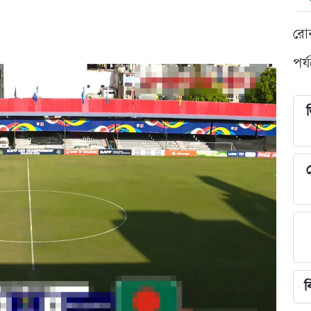
রো
পর্
শ
ব